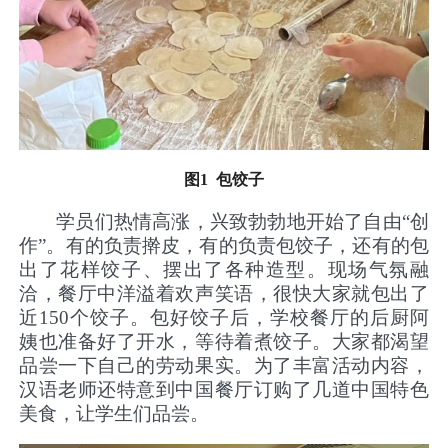
图
1
包饺子
学员们热情高涨，兴致勃勃地开始了自由“创
作”。有的负责擀皮，有的负责包饺子，还有的包
出了花样饺子、摆出了各种造型。现场气氛融
洽，餐厅中洋溢着欢声笑语，很快大家就包出了
近
150
个饺子。包好饺子后，学校餐厅的后厨阿
姨也准备好了开水，等待着煮饺子。大家都渴望
品尝一下自己的劳动果实。为了丰富活动内容，
汉语老师还特意到中国餐厅订购了几道中国特色
美食，让学生们品尝。