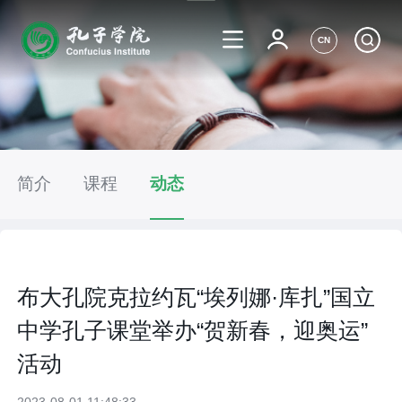
CN
简介
课程
动态
布大孔院克拉约瓦“埃列娜·库扎”国立
中学孔子课堂举办“贺新春，迎奥运”
活动