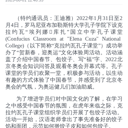
2023-08-01 11:48:33
（特约通讯员：王迪雅）2022年
1
月
31
日至
2
月
4
日，罗马尼亚布加勒斯特大学孔子学院下设克
拉约瓦“埃列娜

库扎”国立中学孔子课堂
(Confucius Classroom at "Elena Cuza"
National
College)
（以下简称“克拉约瓦孔子课堂”）成功举
办了“贺新春，迎奥运”文化体验周活动。活动涵
盖了介绍中国春节、包饺子、写“福”字、
2022
北
京冬奥会知识问答及观看冬奥会开幕式等。孔子
课堂的学员们欢聚一堂，积极参与活动，以生动
有趣的方式体验了中国春节，并感受到了北京冬
奥会的气氛，为奥运健儿们加油助威。
为了增进学员们对中国文化的了解，在学习
之中感受中国春节的氛围，在虎年来临之际，克
拉约瓦孔子课堂组织学员们开展了包饺子活动。
活动一开始，汉语老师拿出了事先准备好的饺子
馅和面团，示范如何擀饺子皮和如何包饺子。