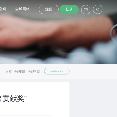
空间
全球网络
注册
登录
CN
首页 ·
全球网络 ·
全球孔院
切换至本地语言
贡献奖”