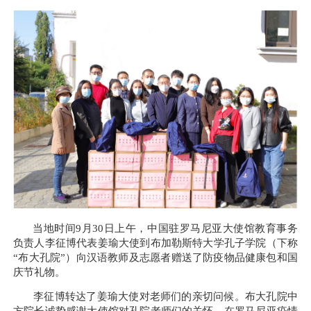
当地时间
9
月
30
日上午，中国驻罗马尼亚大使馆教育事务
负责人李征博代表姜瑜大使到布加勒斯特大学孔子学院（下称
“布大孔院”）向汉语教师及志愿者赠送了防疫物品健康包和国
庆节礼物。
李征博转达了姜瑜大使对老师们的亲切问候。布大孔院中