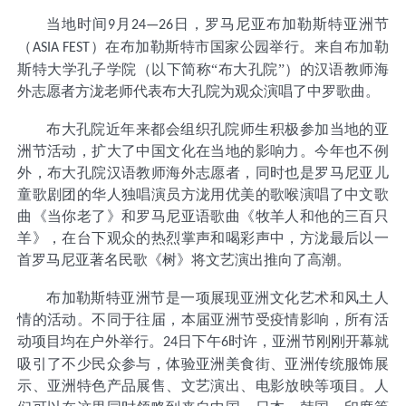
当地时间
月
日，罗马尼亚布加勒斯特亚洲节
9
24—26
（
）在布加勒斯特市国家公园举行。来自布加勒
ASIA FEST
斯特大学孔子学院（以下简称“布大孔院”）的汉语教师海
外志愿者方泷老师代表布大孔院为观众演唱了中罗歌曲。
布大孔院近年来都会组织孔院师生积极参加当地的亚
洲节活动，扩大了中国文化在当地的影响力。今年也不例
外，布大孔院汉语教师海外志愿者，同时也是罗马尼亚儿
童歌剧团的华人独唱演员方泷用优美的歌喉演唱了中文歌
曲《当你老了》
和罗马尼亚语歌曲《牧羊人和他的三百只
羊》，在台下观众的热烈掌声和喝彩声中，方泷最后以一
首罗马尼亚著名民歌《树》将文艺演出推向了高潮。
布加勒斯特亚洲节是一项展现亚洲文化艺术和风土人
情的活动。不同于往届，本届亚洲节受疫情影响，所有活
动项目均在户外举行。
日下午
时许，亚洲节刚刚开幕就
24
6
吸引了不少民众参与，体验亚洲美食街、亚洲传统服饰展
示、亚洲特色产品展售、文艺演出、
电影放映等项目。人