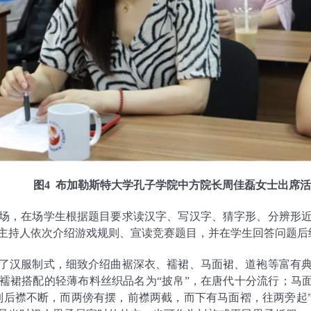
图
4
布加勒斯特大学孔子学院中方院长周佳磊女士出席活
场，在场学生根据题目要求读汉字、写汉字、猜字形、分辨形
主持人依次介绍游戏规则、宣读竞赛题目，并在学生回答问题后
了汉服制式，细致介绍
曲裾深衣、襦裙、马面裙、道袍等富有
襦裙搭配的轻薄布料丝织品名为“披帛”，在唐代十分流行；
马
制后襟不断，而两傍有摆，前襟两截，而下有马面褶，往两旁起