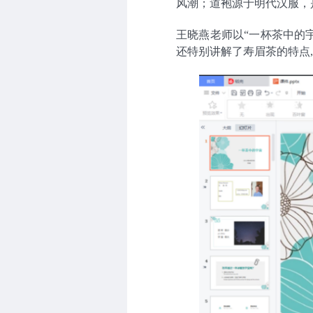
风潮；道袍源于明代汉服，
王晓燕老师以“一杯茶中的
还特别讲解了寿眉茶的特点