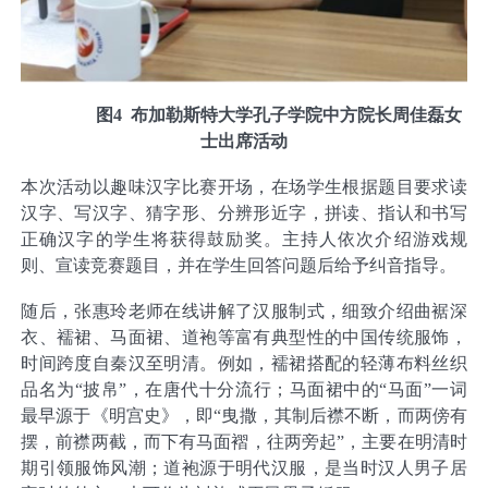
图
4
布加勒斯特大学孔子学院中方院长周佳磊女
士出席活动
本次活动以趣味汉字比赛开场，在场学生根据题目要求读
汉字、写汉字、猜字形、分辨形近字，拼读、指认和书写
正确汉字的学生将获得鼓励奖。主持人依次介绍游戏规
则、宣读竞赛题目，并在学生回答问题后给予纠音指导。
随后，张惠玲老师在线讲解了汉服制式，细致介绍
曲裾深
衣、襦裙、马面裙、道袍等富有典型性的中国传统服饰，
时间跨度自秦汉至明清。例如，
襦裙搭配的轻薄布料丝织
品名为“披帛”，在唐代十分流行；
马面裙中的“马面”一词
最早源于《明宫史》，即“曳撒，其制后襟不断，而两傍有
摆，前襟两截，而下有马面褶，往两旁起”，主要在明清时
期引领服饰风潮；道袍源于明代汉服，是当时汉人男子居