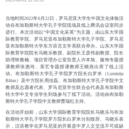
2023-08-01 11:39:33
当地时间
2022
年
6
月
22
日，罗马尼亚大学生中国文化体验活
动在布加勒斯特大学孔子学院现场及线上腾讯会议室同步
进行。本次活动以“中国文化采英”为主题，由山东大学国
际教育学院、罗马尼亚布加勒斯特大学孔子学院、罗马尼
亚布加勒斯特大学东方语言文学系联合举办。山东大学国
际教育学院院长马晓乐教授、副院长王彦伟副教授、院长
助理矫雅楠、项目管理办公室负责人许本旭、服饰专题授
课教师张惠玲、茶艺专题授课教师王晓燕出席了线上活
动。布加勒斯特大学孔子学院罗方院长白罗米（
Luminița
Bălan
）及中方院长周佳磊、布加勒斯特大学孔子学院中文
教师及志愿者代表、罗马尼亚学生联合会代表及布加勒斯
特大学中文专业学生到场参与了线下活动。活动由布加勒
斯特大学孔子学院中文教师曹瑞红主持。
在活动开始前，山东大学国际教育学院院长马晓乐与布加
勒斯特大学孔子学院罗方院长白罗米分别致辞。马晓乐表
示，汉语教学在罗马尼亚的开展是中罗人文交流不可或缺