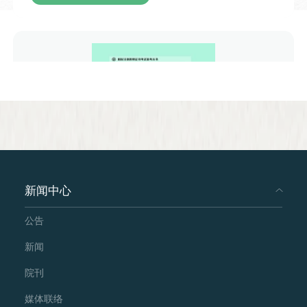
场交流以轻松互动的聊天形式推进，从成
语本源、双语释义、经典演说案例，再到
Teaching Materials
语言技巧原理与日常实用场景的探讨，内
Developing Chinese Intermediate Speaking
Course II
容丰富接地气，既有中华成语文化知识的
传递，又贴合演说、表演、日常沟通等各
类场景，让观众在轻松的交流氛围中理解
Introduction to the Course
声调节奏的表达魅力，掌握巧用语音起伏
增强表达效果的小技巧。
3º ano Advanced Level I ，II
新闻中心
(Turma8)
公告
Class Hours
Chinese Grammar and Its Teaching
60 Class Hours
新闻
People's Education Press
院刊
From Main Website
Teaching Materials
媒体联络