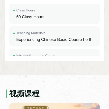
Class Hours
60 Class Hours
Teaching Materials
Experiencing Chinese Basic Course I e II
Introduction to the Course
Year Two（TP1）
视频课程
Class Hours
60 Class Hours