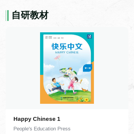
被广泛应用于佛经、历书、医籍的批量复
制，彻底打破了手抄书籍效率低下、错漏
自研教材
Year One （TP1）
频发的局限，让知识传播的速度得到了质
商务汉语-9-你的汉语很好
的飞跃。但与此同时，雕版印刷的短板也
本视频是《千岛商务汉语·小白篇》系列视
Class Hours
十分明显：每印一种书籍便需雕刻一整套
频第九课。本课围绕语言能力交流展开，
From Main Website
60 Class Hours
新版，一旦刻错一字，整块木板便几乎报
以职场人物对话为载体，学习 “你的汉语很
废，不仅耗时费料，灵活性也大打折扣。
好” 等核心问句，掌握说汉语、写汉字相关
带着对技术痛点的思考，视频将镜头转向
日常表达。课程重点讲解情态动词“能”，以
Teaching Materials
北宋时期，还原了活字印刷术诞生的趣味
Experiencing Chinese Basic Course I
及“的”、形容词谓语句的含义与用法。课程
契机。平民工匠毕昇常年从事雕版工作，
搭配大量例句与互动跟读练习，知识点讲
一次刻版时不慎刻错一字，耗费多日心血
解通俗易懂，练习形式简单实用。
Introduction to the Course
的版面眼看就要作废，满心无奈之际，他
突然灵光乍现：既然整版雕刻容错率太
低，何不将每个字都做成独立的单字印？
Happy Chinese 1
Chinese Speaking and Writing II
排版时按需组合，错字可随时替换，印完
(Turma 10)
People's Education Press
还能拆分重复使用。顺着这个思路，他反
Idiom-21-Varied cadence or rhyth