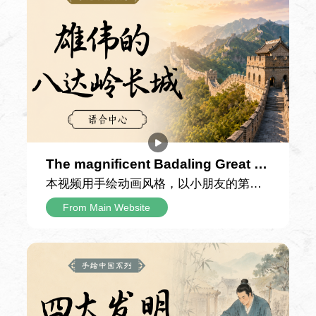
Teaching Materials
Experiencing Chinese Basic Course I e II
Introduction to the Course
The magnificent Badaling Great W
Year One （TP3）
all
本视频用手绘动画风格，以小朋友的第一
人称日记口吻，记录一家人游览北京八达
From Main Website
Class Hours
岭长城的难忘经历，用童真的视角串联起
60 Class Hours
长城的雄伟景致与千年故事，带领观众沉
浸式感受这座世界文化遗产的独特魅力。
Teaching Materials
日记里记录，当天由父亲驾车带全家前往
Experiencing Chinese Basic Course I
八达岭长城。抵达山脚下时，小男孩亲眼