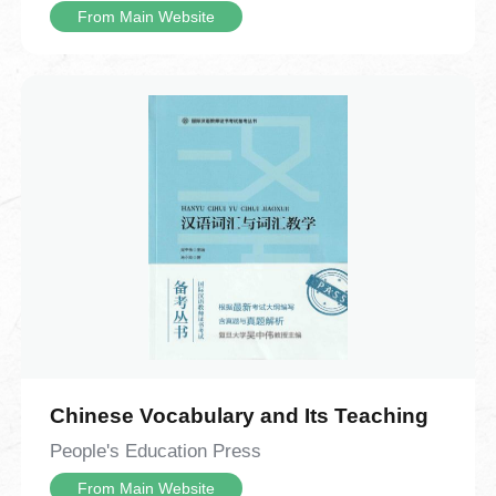
复试验改良，最终用胶泥烧制出单个活
m
From Main Website
本视频为中国成语故事系列的第21个视
Class Hours
字，发明了胶泥活字印刷术，让印刷技术
频，介绍了中国的成语“抑扬顿挫”。视频内
60 Class Hours
From Main Website
从此迈入了灵活高效的新阶段。全片以清
容从解读“抑扬顿挫”的字面含义与核心内涵
新流畅的手绘动画还原技术细节，既清晰
开始，逐步延伸到 “抑扬顿挫” 的演说实例
Teaching Materials
呈现了雕版与活字印刷的完整操作流程，
与生活各类场景中的实际体现。视频结合
Business Chinese Series Reading and
也用充满烟火气的工匠故事让历史变得鲜
丘吉尔经典演说案例拆解技巧：“扬” 代表
Communicating I
活可感。观众既能系统梳理印刷术的发展
声调抬高，“抑” 代表声调放低，二者互为
时间线，也能从毕昇的发明过程里体会
相反，一抑一扬形成鲜明对比，能够调动
Introduction to the Course
到，很多改变世界的创造，往往就源于日
听众情绪、烘托演讲气势。对话深入探讨
常里的一次意外、一份不肯将就的巧思。
了声调节奏带来的表达感染力，清晰剖析
抑扬顿挫这一语言手法的作用——增强语
言表现力，让表达更有感染力、更容易传
Chinese Speaking and Writing I
（(Turma 9)
递情绪。对话还拓展了该词语的现实应用
Chinese Vocabulary and Its Teaching
场景，说明抑扬顿挫不只用在演讲之中，
Class Hours
People's Education Press
在朗诵、歌唱、戏剧表演、乐器演奏、课
60 Class Hours
堂教学、辩论交流等场景都广泛适用。整
From Main Website