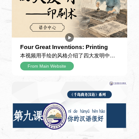
见到了课本中描述的长城——它顺着连绵
的山脊铺展延伸，宛如一条雄伟的灰色巨
Introduction to the Course
龙盘踞在青山之间，比他想象中更加壮阔
震撼。攀登途中，父亲向他讲解，长城的
雏形早在两千多年前便已出现，历经漫长
岁月留存至今；城墙每隔一段距离就有一
Year One （TP1）
Four Great Inventions: Printing
座高耸的建筑，其中烽火台是古代传递敌
本视频用手绘的风格介绍了四大发明中的
情的信号站，敌楼则供守城士兵驻守屯
印刷术，以细腻生动的手绘画面串联起这
Class Hours
From Main Website
兵、存放物资。 游览途中，爷爷还讲了孟
项伟大发明跨越千年的发展脉络，为观众
60 Class Hours
姜女哭长城的古老传说，讲解了条石、城
拆解中国古代印刷技术从雏形到成熟的演
砖、特制灰浆等修建材料，以及古人纯人
进之路，解锁藏在典籍与文字背后的古人
Teaching Materials
力运送物料的建造历程，并介绍了明长城
智慧。 视频首先回溯了印刷术的早期形态
Experiencing Chinese Basic Course I
的总长规模。听完这些故事，小男孩不再
——唐代的雕版印刷术。作为印刷技术的
只将长城看作一道高墙，更读懂了它承载
重要开端，雕版印刷以整块木板为载体，
Introduction to the Course
的历史重量，也真切体会到了“不到长城非
工匠将文字与图案反向雕刻于板面之上，
好汉”的深意。
再刷墨覆纸完成印制。这项技术诞生后，