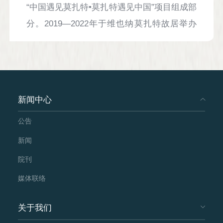
“中国遇见莫扎特•莫扎特遇见中国”项目组成部
分。2019—2022年于维也纳莫扎特故居举办
的音乐会：2019年4月“丝绸之路沿途美妙之
音” 朗诵音乐会；2019年12月刘乐女士钢琴演
奏会；2020年10月“贾宝玉遇上费加罗”朗诵音
乐会；2020年10月“化身为一望无边的远景”大
新闻中心
提琴、钢琴演奏会；2022年6月“琵琶与诗歌”
公告
朗诵音乐会。
新闻
院刊
媒体联络
关于我们