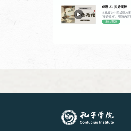
字，整块木板便几乎
程搭配大量例句与互
带着对技术痛点的思
新闻阅读
成语-21-抑扬顿挫
式简单实用。
印刷术诞生的趣味契
刻版时不慎刻错一字
本视频为中国成语故事
无奈之际，他突然灵
“抑扬顿挫”。视频内容
每个字都做成独立的
课时
使用
开始，逐步延伸到 “抑
主站资源
换，印完还能拆分重
实际体现。视频结合丘
54 课时
《读
最终用胶泥烧制出单
调抬高，“抑” 代表
术从此迈入了灵活高
对比，能够调动听众
原技术细节，既清晰
节奏带来的表达感染
用充满烟火气的工匠
——增强语言表现力
理印刷术的发展时间
话还拓展了该词语的
改变世界的创造，往
之中，在朗诵、歌唱
的巧思。
阅读与写作
流等场景都广泛适用
成语本源、双语释义
实用场景的探讨，内
递，又贴合演说、表
课时
使用
交流氛围中理解声调
达效果的小技巧。
81 课时
《新
19世纪中国诗歌
课时
使用
108 课时
自编
口语