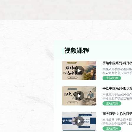
HSK1培训课程
课时
使用
48 课时
自编
视频课程
HSK0培训课程
手绘中国系列-雄伟
课时
使用
本视频用手绘动画风
家人游览北京八达岭
48 课时
《成
的雄伟景致与千年故
主站资源
的独特魅力。 日记里
长城。抵达山脚下时
手绘中国系列-四大
它顺着连绵的山脊铺
山之间，比他想象中
中国文化概论
本视频用手绘的风格
长城的雏形早在两千
手绘画面串联起这项
城墙每隔一段距离就
中国古代印刷技术从
主站资源
敌情的信号站，敌楼则
字背后的古人智慧。 
途中，爷爷还讲了孟
课时
使用
代的雕版印刷术。作
砖、特制灰浆等修建
商务汉语-9-你的汉
板为载体，工匠将文
81 课时
自编
程，并介绍了明长城
完成印制。这项技术
将长城看作一道高墙
本视频是《千岛商务汉
批量复制，彻底打破
到了“不到长城非好汉”
语言能力交流展开，以
知识传播的速度得到
好” 等核心问句，掌
主站资源
也十分明显：每印一
讲解情态动词“能”，以