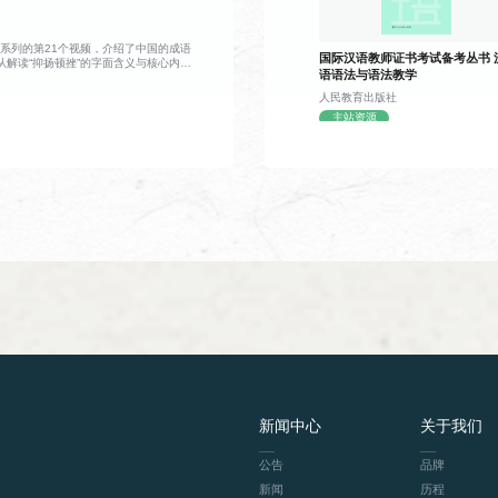
报废，不仅耗时费料，灵活性也大打折扣。
动跟读练习，知识点讲解通俗易懂，练习形
考，视频将镜头转向北宋时期，还原了活字
机。平民工匠毕昇常年从事雕版工作，一次
，耗费多日心血的版面眼看就要作废，满心
系列的第21个视频，介绍了中国的成语
国际汉语教师证书考试备考丛书 
光乍现：既然整版雕刻容错率太低，何不将
从解读“抑扬顿挫”的字面含义与核心内涵
语语法与语法教学
单字印？排版时按需组合，错字可随时替
教材
课程简介
扬顿挫” 的演说实例与生活各类场景中的
复使用。顺着这个思路，他反复试验改良，
吉尔经典演说案例拆解技巧：“扬” 代表声
人民教育出版社
报纸，学中文》
用新闻作为学习材料，学习词语、语言点，以及
个活字，发明了胶泥活字印刷术，让印刷技
声调放低，二者互为相反，一抑一扬形成鲜明
主站资源
效的新阶段。全片以清新流畅的手绘动画还
结构，并提高阅读能力。
情绪、烘托演讲气势。对话深入探讨了声调
呈现了雕版与活字印刷的完整操作流程，也
力，清晰剖析抑扬顿挫这一语言手法的作用
故事让历史变得鲜活可感。观众既能系统梳
，让表达更有感染力、更容易传递情绪。对
线，也能从毕昇的发明过程里体会到，很多
现实应用场景，说明抑扬顿挫不只用在演讲
往就源于日常里的一次意外、一份不肯将就
、戏剧表演、乐器演奏、课堂教学、辩论交
。整场交流以轻松互动的聊天形式推进，从
、经典演说案例，再到语言技巧原理与日常
容丰富接地气，既有中华成语文化知识的传
演、日常沟通等各类场景，让观众在轻松的
教材
课程简介
节奏的表达魅力，掌握巧用语音起伏增强表
实用汉语课本2》
通过讲解词语、课文，操练语法，提高学生的汉
教材
课程简介
教材
简要介绍中国诗歌发展历程，让学生了解中国诗
新闻中心
关于我们
公告
品牌
新闻
历程