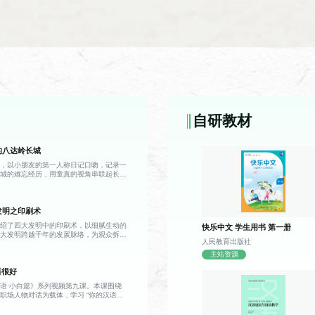
教材
课程简介
教材
通过汉语基础词语、语法的教学和随堂口语的练
学生学习中文的兴趣。
自研教材
的八达岭长城
教材
课程简介
格，以小朋友的第一人称日记口吻，记录一
长城的难忘经历，用童真的视角串联起长城
功之路·入门篇》
通过汉语拼音以及基础词汇、课文、语言点、汉
事，带领观众沉浸式感受这座世界文化遗产
记录，当天由父亲驾车带全家前往八达岭
，小男孩亲眼见到了课本中描述的长城——
发明之印刷术
展延伸，宛如一条雄伟的灰色巨龙盘踞在青
更加壮阔震撼。攀登途中，父亲向他讲解，
介绍了四大发明中的印刷术，以细腻生动的
快乐中文 学生用书 第一册
多年前便已出现，历经漫长岁月留存至今；
伟大发明跨越千年的发展脉络，为观众拆解
有一座高耸的建筑，其中烽火台是古代传递
人民教育出版社
雏形到成熟的演进之路，解锁藏在典籍与文
供守城士兵驻守屯兵、存放物资。 游览
视频首先回溯了印刷术的早期形态——唐
主站资源
姜女哭长城的古老传说，讲解了条石、城
教材
课程简介
为印刷技术的重要开端，雕版印刷以整块木
材料，以及古人纯人力运送物料的建造历
语很好
字与图案反向雕刻于板面之上，再刷墨覆纸
教材
通过对中国文化主题如建筑、服饰、园林、科技
的总长规模。听完这些故事，小男孩不再只
诞生后，被广泛应用于佛经、历书、医籍的
，更读懂了它承载的历史重量，也真切体会
文化，助力学生汉语的学习。
语·小白篇》系列视频第九课。本课围绕
了手抄书籍效率低下、错漏频发的局限，让
的深意。
职场人物对话为载体，学习 “你的汉语很
了质的飞跃。但与此同时，雕版印刷的短板
握说汉语、写汉字相关日常表达。课程重点
种书籍便需雕刻一整套新版，一旦刻错一
及“的”、形容词谓语句的含义与用法。课