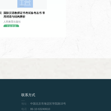
汉
国际汉语教师证书考试备考丛书 常
用词语与结构辨析
人民教育出版社
一些固定表达，让学生理解新闻的基本
主站资源
语水平。
歌的历史并可以背诵。
联系方式
地址：
中国北京市海淀区学院路15号
电话：
86-10-63240610