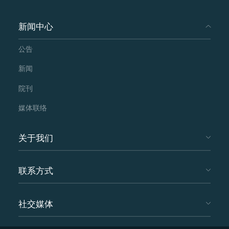
沫若、老舍、鲁迅、宋庆龄、梅兰芳等中国近
新闻中心
现代文化名人的生平，及其在文字、文学、历
公告
史、艺术等领域的成就，以促进中埃文化交
流。 三、和博物馆合作成立相关领域的研究
新闻
中心，开展深度的学术研究和交流，合作举办
院刊
学术论坛，出版论文集、译著、专著等。如苏
媒体联络
大孔院于 2016 年和郭沫若纪念馆合作建立了
郭沫若研究中心。 四、和博物馆上级主管部
关于我们
门开展合作。孔院于 2018 年和郭沫若纪念馆
的上级单位中国社会科学院合作举办“郭沫若
联系方式
与世界文化”高端学术论坛。孔院于 2018 年和
老舍纪念馆的上级单位北京市文物局合作建设
社交媒体
中国文化常设展厅，持续展出中国文化相关展