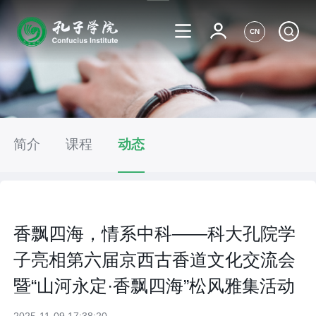
CN
简介
课程
动态
香飘四海，情系中科——科大孔院学
子亮相第六届京西古香道文化交流会
暨“山河永定·香飘四海”松风雅集活动