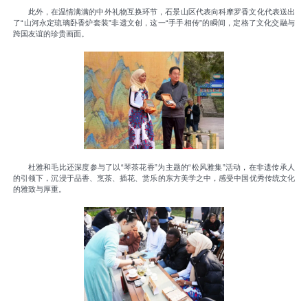
此外，在温情满满的中外礼物互换环节，石景山区代表向科摩罗香文化代表送出
了“山河永定琉璃卧香炉套装”非遗文创，这一“手手相传”的瞬间，定格了文化交融与
跨国友谊的珍贵画面。
杜雅和毛比还深度参与了以“琴茶花香”为主题的“松风雅集”活动，在非遗传承人
的引领下，沉浸于品香、烹茶、插花、赏乐的东方美学之中，感受中国优秀传统文化
的雅致与厚重。