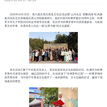
2025-11-09 17:38:20
2025年10月25日，第六届京西古香道文化交流会暨“山河永定·香飘四海”松风雅
集活动在北京首钢园石景山书院圆满举行。值此中国与科摩罗建交50周年之际，科摩
罗大学孔子学院2025年赴华留学生杜雅、毛比作为科摩罗青年代表受邀参加，与各国
香文化学者、非遗传承人共赴一场“以香为媒”的文化盛宴。
本次活动汇聚了中外嘉宾百余人，旨在促进传统文化的国际对话。杜雅作为科摩
罗青年代表登台致辞，她以流利的中文，生动讲述了“非洲香料之国”——科摩罗独特
的芳香传奇，与中国千年香道文化展开了一场东西呼应、古今交融的对话，赢得了现
场嘉宾的赞赏。