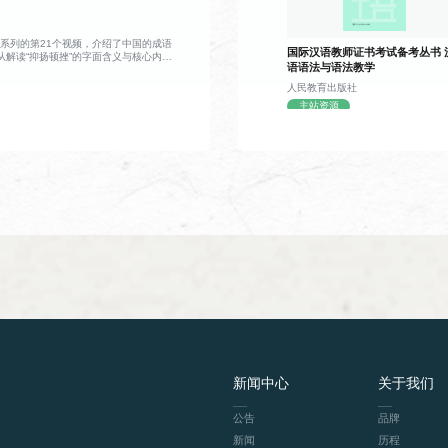
报废，不仅耗时费料，灵活性也大打折扣。
动跟读练习，知识点讲解通俗易懂，练习形
考，视频将镜头转向北宋时期，还原了活字
机。平民工匠毕昇常年从事雕版工作，一次
，耗费多日心血的版面眼看就要作废，满心
系列的第21个视频，介绍了中国的成语
国际汉语教师证书考试备考丛书 
光乍现：既然整版雕刻容错率太低，何不将
从解读“抑扬顿挫”的字面含义与核心内涵
语语法与语法教学
单字印？排版时按需组合，错字可随时替
扬顿挫” 的演说实例与生活各类场景中的
复使用。顺着这个思路，他反复试验改良，
吉尔经典演说案例拆解技巧：“扬” 代表声
教材
课程简介
人民教育出版社
个活字，发明了胶泥活字印刷术，让印刷技
声调放低，二者互为相反，一抑一扬形成鲜明
主站资源
效的新阶段。全片以清新流畅的手绘动画还
K标准教程3、HSK标准
本课程通过精讲汉语语法和词汇，旨在提升学生
情绪、烘托演讲气势。对话深入探讨了声调
呈现了雕版与活字印刷的完整操作流程，也
力，清晰剖析抑扬顿挫这一语言手法的作用
4、HSK标准教程5
表达能力。
故事让历史变得鲜活可感。观众既能系统梳
，让表达更有感染力、更容易传递情绪。对
线，也能从毕昇的发明过程里体会到，很多
现实应用场景，说明抑扬顿挫不只用在演讲
往就源于日常里的一次意外、一份不肯将就
、戏剧表演、乐器演奏、课堂教学、辩论交
。整场交流以轻松互动的聊天形式推进，从
、经典演说案例，再到语言技巧原理与日常
容丰富接地气，既有中华成语文化知识的传
演、日常沟通等各类场景，让观众在轻松的
节奏的表达魅力，掌握巧用语音起伏增强表
教材
课程简介
K标准教程练习册（2—5
本课程旨在强化学生的汉语知识，评估学生的学
）
新闻中心
关于我们
教材
课程简介
听力速成（入门篇）
本课程面向大学中文专业学生，在听力课程当中
公告
品牌
技能。
新闻
历程