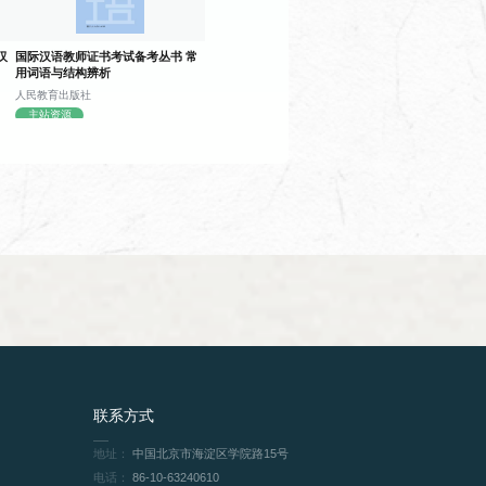
汉
国际汉语教师证书考试备考丛书 常
用词语与结构辨析
人民教育出版社
主站资源
在应试时的阅读能力、写作能力和口语
习情况，并提高学生的听说读写能力。
联系方式
通过积累语言知识，培养学生听说读写
地址：
中国北京市海淀区学院路15号
电话：
86-10-63240610