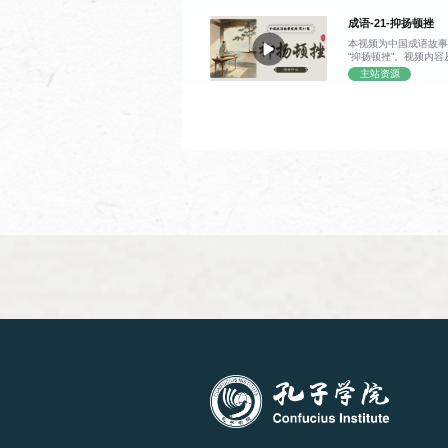
字，整块木板便几乎
程搭配大量例句与互
带着对技术痛点的思
成语-21-抑扬顿挫
式简单实用。
印刷术诞生的趣味契
HSK考前精读辅导课
刻版时不慎刻错一字
本视频为中国成语故事
无奈之际，他突然灵
“抑扬顿挫”。视频内容
每个字都做成独立的
开始，逐步延伸到 “抑
主站资源
换，印完还能拆分重
实际体现。视频结合丘
课时
使用
最终用胶泥烧制出单
调抬高，“抑” 代表
术从此迈入了灵活高
76 课时
HS
对比，能够调动听众
原技术细节，既清晰
节奏带来的表达感染
教程
用充满烟火气的工匠
——增强语言表现力
理印刷术的发展时间
话还拓展了该词语的
改变世界的创造，往
之中，在朗诵、歌唱
的巧思。
流等场景都广泛适用
成语本源、双语释义
HSK考前听力辅导课
实用场景的探讨，内
递，又贴合演说、表
交流氛围中理解声调
课时
使用
达效果的小技巧。
76 课时
HS
分册
听力课
课时
使用
228 课时
汉语