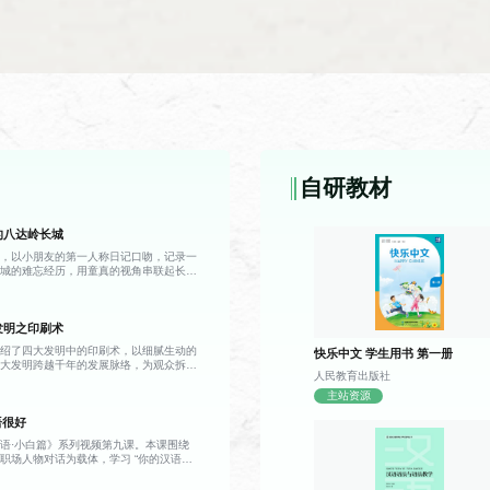
教材
课程简介
教程
本课程通过精讲汉语语法和词汇，旨在提升学生
自研教材
的八达岭长城
教材
课程简介
格，以小朋友的第一人称日记口吻，记录一
用汉语课本
通过本课程的教学大纲和教师的课程设计，从学
长城的难忘经历，用童真的视角串联起长城
书写和汉语的语法内容。
事，带领观众沉浸式感受这座世界文化遗产
记录，当天由父亲驾车带全家前往八达岭
，小男孩亲眼见到了课本中描述的长城——
发明之印刷术
展延伸，宛如一条雄伟的灰色巨龙盘踞在青
更加壮阔震撼。攀登途中，父亲向他讲解，
介绍了四大发明中的印刷术，以细腻生动的
快乐中文 学生用书 第一册
多年前便已出现，历经漫长岁月留存至今；
伟大发明跨越千年的发展脉络，为观众拆解
有一座高耸的建筑，其中烽火台是古代传递
人民教育出版社
雏形到成熟的演进之路，解锁藏在典籍与文
供守城士兵驻守屯兵、存放物资。 游览
视频首先回溯了印刷术的早期形态——唐
主站资源
姜女哭长城的古老传说，讲解了条石、城
教材
课程简介
为印刷技术的重要开端，雕版印刷以整块木
材料，以及古人纯人力运送物料的建造历
语很好
字与图案反向雕刻于板面之上，再刷墨覆纸
K标准教程2、HSK标准
在《HSK标准教程》2—5分册大纲的指导下，
的总长规模。听完这些故事，小男孩不再只
诞生后，被广泛应用于佛经、历书、医籍的
，更读懂了它承载的历史重量，也真切体会
3、HSK标准教程4、
握最重要的语法知识点，并学会运用这些知识。
语·小白篇》系列视频第九课。本课围绕
了手抄书籍效率低下、错漏频发的局限，让
的深意。
职场人物对话为载体，学习 “你的汉语很
K标准教程5
了质的飞跃。但与此同时，雕版印刷的短板
握说汉语、写汉字相关日常表达。课程重点
种书籍便需雕刻一整套新版，一旦刻错一
及“的”、形容词谓语句的含义与用法。课