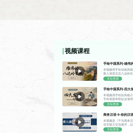
精读课
课时
使用
228 课时
汉语
视频课程
语法课
手绘中国系列-雄伟
课时
使用
本视频用手绘动画风
228 课时
新实
家人游览北京八达岭
的雄伟景致与千年故
主站资源
的独特魅力。 日记里
长城。抵达山脚下时
手绘中国系列-四大
它顺着连绵的山脊铺
山之间，比他想象中
HSK考前语法辅导课
本视频用手绘的风格
长城的雏形早在两千
手绘画面串联起这项
城墙每隔一段距离就
中国古代印刷技术从
主站资源
敌情的信号站，敌楼则
字背后的古人智慧。 
途中，爷爷还讲了孟
课时
使用
代的雕版印刷术。作
砖、特制灰浆等修建
商务汉语-9-你的汉
板为载体，工匠将文
76 课时
HS
程，并介绍了明长城
完成印制。这项技术
将长城看作一道高墙
教程
本视频是《千岛商务汉
批量复制，彻底打破
到了“不到长城非好汉”
语言能力交流展开，以
HS
知识传播的速度得到
好” 等核心问句，掌
主站资源
也十分明显：每印一
讲解情态动词“能”，以