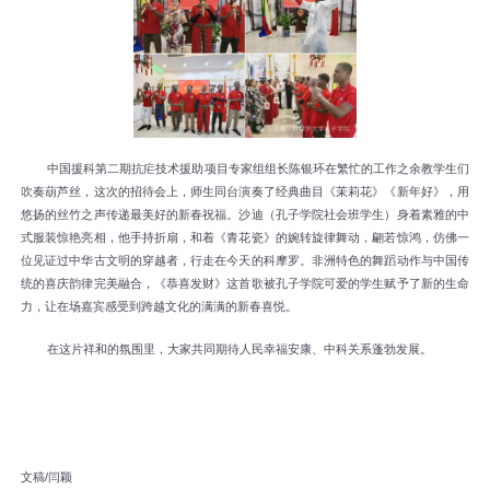
中国援科第二期抗疟技术援助项目专家组组长陈银环在繁忙的工作之余教学生们
吹奏葫芦丝，这次的招待会上，师生同台演奏了经典曲目《茉莉花》《新年好》，用
悠扬的丝竹之声传递最美好的新春祝福。沙迪（孔子学院社会班学生）身着素雅的中
式服装惊艳亮相，他手持折扇，和着《青花瓷》的婉转旋律舞动，翩若惊鸿，仿佛一
位见证过中华古文明的穿越者，行走在今天的科摩罗。非洲特色的舞蹈动作与中国传
统的喜庆韵律完美融合，《恭喜发财》这首歌被孔子学院可爱的学生赋予了新的生命
力，让在场嘉宾感受到跨越文化的满满的新春喜悦。
在这片祥和的氛围里，大家共同期待人民幸福安康、中科关系蓬勃发展。
文稿/闫颖