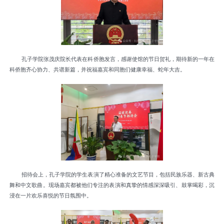
孔子学院张茂庆院长代表在科侨胞发言，感谢使馆的节日贺礼，期待新的一年在
科侨胞齐心协力、共谱新篇，并祝福嘉宾和同胞们健康幸福、蛇年大吉。
招待会上，孔子学院的学生表演了精心准备的文艺节目，包括民族乐器、新古典
舞和中文歌曲。现场嘉宾都被他们专注的表演和真挚的情感深深吸引、鼓掌喝彩，沉
浸在一片欢乐喜悦的节日氛围中。