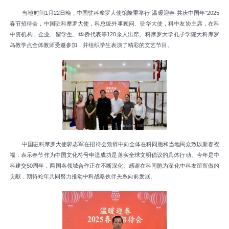
当地时间1月22日晚，中国驻科摩罗大使馆隆重举行“温暖迎春·共庆中国年”2025
春节招待会，中国驻科摩罗大使，科总统外事顾问、驻华大使，科中友协主席，在科
中资机构、企业、留学生、华侨代表等120余人出席。科摩罗大学孔子学院大科摩罗
岛教学点全体教师受邀参加，并组织学生表演了精彩的文艺节目。
中国驻科摩罗大使郭志军在招待会致辞中向全体在科同胞和当地民众致以新春祝
福，表示春节作为中国文化符号申遗成功是落实全球文明倡议的具体行动。今年是中
科建交50周年，两国各领域合作正在不断深化。感谢在科同胞为深化中科友谊所做的
贡献，期待蛇年共同努力推动中科战略伙伴关系向前发展。