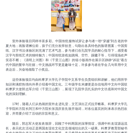
室外体验项目同样丰富多彩。中国传统服饰试穿让参与者一秒“穿越”到古老的华
夏大地；画脸谱摊位前，孩子们充分发挥创意，勾勒出各具特色的脸谱图案；中国剪
纸、汉字书法体验区则充满了艺术气息，参与者们在孔院学员的耐心指导下，感受着
汉字与剪纸艺术的独特魅力；中国传统游戏如跳绳、空竹、踢毽子等，引得现场欢声
笑语不断；《清明上河图》和《千里江山图》的缩小版画作在展示区静静“诉说”着古
代中国的繁华与壮丽；中文挑战环节更是趣味十足，许多参与者在学会几句常用中文
表达后，兴奋地领取了小奖品。
这些体验项目均由科摩罗大学孔子学院中文系学生负责组织和讲解，他们用所学
知识和满腔热情向外界介绍着中国文化。三年级学生米娜更是自信地用中文向中国驻
科摩罗大使郭志军介绍《千里江山图》，展现了孔院学员扎实的中文功底和对中国文
化的深刻理解。
17时，随着人们从热闹的室外走进礼堂，文艺演出正式拉开帷幕。科摩罗大学孔
子学院科方院长阿兰和中方院长张茂庆首先致开场词，对各位嘉宾的到来表示热烈欢
迎，并简要介绍了活动的宗旨和意义。
随后，郭志军大使发表致辞，回顾了中科两国的深厚情谊，强调中科友谊源远流
长，表示此次活动正是两国友谊在文化交流领域结出的又一硕果。科摩罗教育部秘书
长也在致辞中表达了对中文教育的重视，表示希望未来能有更多科摩罗孩子到科摩罗