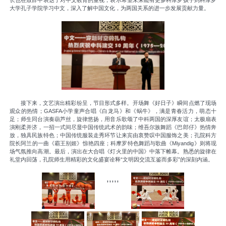
大学孔子学院学习中文，深入了解中国文化，为两国关系的进一步发展贡献力量。
接下来，文艺演出精彩纷呈，节目形式多样。开场舞《好日子》瞬间点燃了现场
观众的热情；GASFA小学童声合唱《白龙马》和《蜗牛》，满是青春活力，萌态十
足；师生同台演奏葫芦丝，旋律悠扬，用音乐歌颂了中科两国的深厚友谊；太极扇表
演刚柔并济，一招一式间尽显中国传统武术的韵味；维吾尔族舞蹈《巴郎仔》热情奔
放，独具民族特色；中国传统服装走秀环节让来宾由衷赞叹中国服饰之美；孔院科方
院长阿兰的一曲《霸王别姬》惊艳四座；科摩罗特色舞蹈与歌曲《Miyandig》则将现
场气氛推向高潮。最后，演出在大合唱《灯火里的中国》中落下帷幕。熟悉的旋律在
礼堂内回荡，孔院师生用精彩的文化盛宴诠释“文明因交流互鉴而多彩”的深刻内涵。
,,,,,