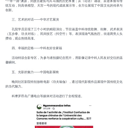
“一带一路”渊源，到故宫建筑与兵马俑的历史厚重；从《论语》诵读、茶道体验等传
统互动，到高铁模型、天宫一号的现代成就展示等，全方位展现了中国文化的传承与
创新。
三、艺术的对话——中华才艺展演
孔院学员呈现了三个小时的精彩演出，节目涵盖中科传统歌舞、街舞、武术表演
（五步拳、功夫对练）、民间技艺（抖空竹）等。表演现场气氛热烈，街道两旁人头
攒动，观众热情高涨。
四、幸福的定格——中科友好全家福
活动特设合影专区，为参与者拍摄纪念照片，用影像记录中科人民友好交往的温
馨瞬间。
五、光影的魅力——中国电影展映
晚间社区影院特别放映电影《功夫瑜伽》，通过现代影视作品展现中国传统文化
的当代魅力。
科摩罗昂岛广播电台等媒体对活动进行了全程报道。