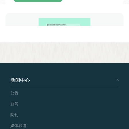
场交流以轻松互动的聊天形式推进，从成
语本源、双语释义、经典演说案例，再到
语言技巧原理与日常实用场景的探讨，内
容丰富接地气，既有中华成语文化知识的
传递，又贴合演说、表演、日常沟通等各
类场景，让观众在轻松的交流氛围中理解
声调节奏的表达魅力，掌握巧用语音起伏
增强表达效果的小技巧。
新闻中心
公告
Chinese Grammar and Its Teaching
新闻
People's Education Press
院刊
From Main Website
媒体联络