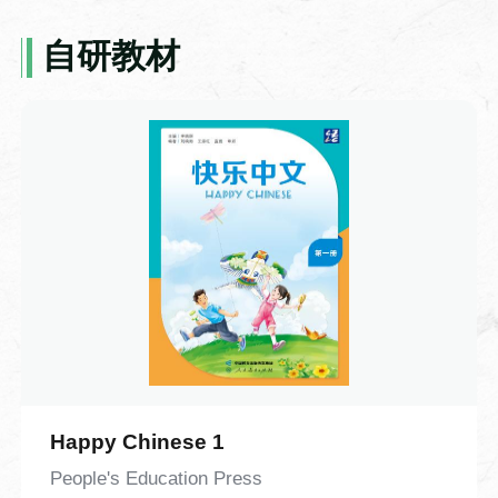
被广泛应用于佛经、历书、医籍的批量复
制，彻底打破了手抄书籍效率低下、错漏
自研教材
频发的局限，让知识传播的速度得到了质
商务汉语-9-你的汉语很好
的飞跃。但与此同时，雕版印刷的短板也
本视频是《千岛商务汉语·小白篇》系列视
十分明显：每印一种书籍便需雕刻一整套
频第九课。本课围绕语言能力交流展开，
From Main Website
新版，一旦刻错一字，整块木板便几乎报
以职场人物对话为载体，学习 “你的汉语很
废，不仅耗时费料，灵活性也大打折扣。
好” 等核心问句，掌握说汉语、写汉字相关
带着对技术痛点的思考，视频将镜头转向
日常表达。课程重点讲解情态动词“能”，以
北宋时期，还原了活字印刷术诞生的趣味
及“的”、形容词谓语句的含义与用法。课程
契机。平民工匠毕昇常年从事雕版工作，
搭配大量例句与互动跟读练习，知识点讲
一次刻版时不慎刻错一字，耗费多日心血
解通俗易懂，练习形式简单实用。
的版面眼看就要作废，满心无奈之际，他
突然灵光乍现：既然整版雕刻容错率太
低，何不将每个字都做成独立的单字印？
Happy Chinese 1
排版时按需组合，错字可随时替换，印完
People's Education Press
还能拆分重复使用。顺着这个思路，他反
Idiom-21-Varied cadence or rhyth