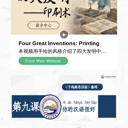
见到了课本中描述的长城——它顺着连绵
的山脊铺展延伸，宛如一条雄伟的灰色巨
龙盘踞在青山之间，比他想象中更加壮阔
震撼。攀登途中，父亲向他讲解，长城的
雏形早在两千多年前便已出现，历经漫长
岁月留存至今；城墙每隔一段距离就有一
Four Great Inventions: Printing
座高耸的建筑，其中烽火台是古代传递敌
本视频用手绘的风格介绍了四大发明中的
情的信号站，敌楼则供守城士兵驻守屯
印刷术，以细腻生动的手绘画面串联起这
From Main Website
兵、存放物资。 游览途中，爷爷还讲了孟
项伟大发明跨越千年的发展脉络，为观众
姜女哭长城的古老传说，讲解了条石、城
拆解中国古代印刷技术从雏形到成熟的演
砖、特制灰浆等修建材料，以及古人纯人
进之路，解锁藏在典籍与文字背后的古人
力运送物料的建造历程，并介绍了明长城
智慧。 视频首先回溯了印刷术的早期形态
的总长规模。听完这些故事，小男孩不再
——唐代的雕版印刷术。作为印刷技术的
只将长城看作一道高墙，更读懂了它承载
重要开端，雕版印刷以整块木板为载体，
的历史重量，也真切体会到了“不到长城非
工匠将文字与图案反向雕刻于板面之上，
好汉”的深意。
再刷墨覆纸完成印制。这项技术诞生后，