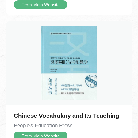
复试验改良，最终用胶泥烧制出单个活
m
From Main Website
本视频为中国成语故事系列的第21个视
字，发明了胶泥活字印刷术，让印刷技术
频，介绍了中国的成语“抑扬顿挫”。视频内
From Main Website
从此迈入了灵活高效的新阶段。全片以清
容从解读“抑扬顿挫”的字面含义与核心内涵
新流畅的手绘动画还原技术细节，既清晰
开始，逐步延伸到 “抑扬顿挫” 的演说实例
呈现了雕版与活字印刷的完整操作流程，
与生活各类场景中的实际体现。视频结合
也用充满烟火气的工匠故事让历史变得鲜
丘吉尔经典演说案例拆解技巧：“扬” 代表
活可感。观众既能系统梳理印刷术的发展
声调抬高，“抑” 代表声调放低，二者互为
时间线，也能从毕昇的发明过程里体会
相反，一抑一扬形成鲜明对比，能够调动
到，很多改变世界的创造，往往就源于日
听众情绪、烘托演讲气势。对话深入探讨
常里的一次意外、一份不肯将就的巧思。
了声调节奏带来的表达感染力，清晰剖析
抑扬顿挫这一语言手法的作用——增强语
言表现力，让表达更有感染力、更容易传
递情绪。对话还拓展了该词语的现实应用
Chinese Vocabulary and Its Teaching
场景，说明抑扬顿挫不只用在演讲之中，
People's Education Press
在朗诵、歌唱、戏剧表演、乐器演奏、课
堂教学、辩论交流等场景都广泛适用。整
From Main Website