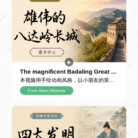
The magnificent Badaling Great W
all
本视频用手绘动画风格，以小朋友的第一
人称日记口吻，记录一家人游览北京八达
From Main Website
岭长城的难忘经历，用童真的视角串联起
长城的雄伟景致与千年故事，带领观众沉
浸式感受这座世界文化遗产的独特魅力。
日记里记录，当天由父亲驾车带全家前往
八达岭长城。抵达山脚下时，小男孩亲眼