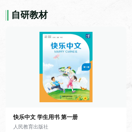
“一”的变调
讲解汉字“一”的变调。
自研教材
手绘中国系列-雄伟的八达岭长城
本视频用手绘动画风格，以小朋友的第一
人称日记口吻，记录一家人游览北京八达
快乐中文 学生用书 第一册
主站资源
岭长城的难忘经历，用童真的视角串联起
人民教育出版社