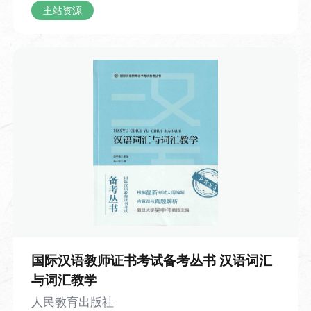
长城的雄伟景致与千年故事，带领观众沉
主站资源
浸式感受这座世界文化遗产的独特魅力。
日记里记录，当天由父亲驾车带全家前往
八达岭长城。抵达山脚下时，小男孩亲眼
见到了课本中描述的长城——它顺着连绵
的山脊铺展延伸，宛如一条雄伟的灰色巨
龙盘踞在青山之间，比他想象中更加壮阔
震撼。攀登途中，父亲向他讲解，长城的
雏形早在两千多年前便已出现，历经漫长
岁月留存至今；城墙每隔一段距离就有一
座高耸的建筑，其中烽火台是古代传递敌
情的信号站，敌楼则供守城士兵驻守屯
兵、存放物资。 游览途中，爷爷还讲了孟
姜女哭长城的古老传说，讲解了条石、城
国际汉语教师证书考试备考丛书 汉语词汇
砖、特制灰浆等修建材料，以及古人纯人
与词汇教学
力运送物料的建造历程，并介绍了明长城
人民教育出版社