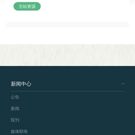
的总长规模。听完这些故事，小男孩不再
主站资源
只将长城看作一道高墙，更读懂了它承载
的历史重量，也真切体会到了“不到长城非
好汉”的深意。
新闻中心
公告
新闻
国际汉语教师证书考试备考丛书 汉语语法
院刊
与语法教学
媒体联络
人民教育出版社