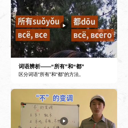
课时
90 课时
使用教材
HSK标准教程 4上
课程简介
课程重点在核心词汇和语法点的掌握与运
词语辨析——“所有”和“都”
用，旨在是通过听说读写等技能训练，提高
区分词语“所有”和“都”的方法。
学生汉语综合交际能力。