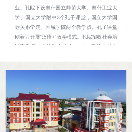
业。孔院下设奥什国立师范大学、奥什工业大
学、国立大学附中3个孔子课堂，国立大学国
际关系学院、区域学院两个教学点。孔子课堂
则着力开展“汉语+”教学模式。孔院招收社会培
训班学员，在校学生共计885人。孔院的特色
建设理念为“仁爱至善、情感交融、文化互动、
传承发展”。 孔院举办了民乐、武术、书画、
剪纸、茶艺、舞蹈多个中国才艺社团，累计开
展630多项文化活动，受众达71,000多人次。
孔院在各级比赛获奖达260多人次，包括“总统
奖学金”等多项大奖。