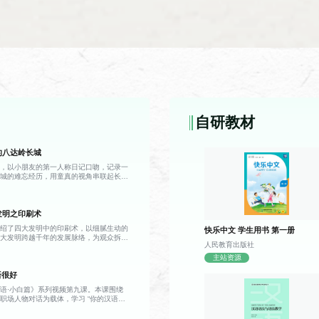
教材
课程简介
汉语高级教程
课程对象是柬埔寨中文专业大四学生，通过该课
议论文的写作要点。
自研教材
的八达岭长城
教材
课程简介
格，以小朋友的第一人称日记口吻，记录一
长城的难忘经历，用童真的视角串联起长城
文化读本
课程对象是柬埔寨中文专业大四学生，通过该课
事，带领观众沉浸式感受这座世界文化遗产
筑、艺术、历史等方面了解中国文化。
记录，当天由父亲驾车带全家前往八达岭
，小男孩亲眼见到了课本中描述的长城——
发明之印刷术
展延伸，宛如一条雄伟的灰色巨龙盘踞在青
更加壮阔震撼。攀登途中，父亲向他讲解，
介绍了四大发明中的印刷术，以细腻生动的
快乐中文 学生用书 第一册
多年前便已出现，历经漫长岁月留存至今；
伟大发明跨越千年的发展脉络，为观众拆解
有一座高耸的建筑，其中烽火台是古代传递
人民教育出版社
雏形到成熟的演进之路，解锁藏在典籍与文
供守城士兵驻守屯兵、存放物资。 游览
视频首先回溯了印刷术的早期形态——唐
主站资源
姜女哭长城的古老传说，讲解了条石、城
为印刷技术的重要开端，雕版印刷以整块木
材料，以及古人纯人力运送物料的建造历
教材
课程简介
语很好
字与图案反向雕刻于板面之上，再刷墨覆纸
的总长规模。听完这些故事，小男孩不再只
诞生后，被广泛应用于佛经、历书、医籍的
，更读懂了它承载的历史重量，也真切体会
汉语：初级汉语（下）
课程对象是柬埔寨中文专业大二学生，通过该课
语·小白篇》系列视频第九课。本课围绕
了手抄书籍效率低下、错漏频发的局限，让
的深意。
职场人物对话为载体，学习 “你的汉语很
际口语，能表达需求。
了质的飞跃。但与此同时，雕版印刷的短板
握说汉语、写汉字相关日常表达。课程重点
种书籍便需雕刻一整套新版，一旦刻错一
及“的”、形容词谓语句的含义与用法。课