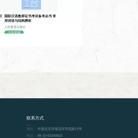
汉
国际汉语教师证书考试备考丛书 常
用词语与结构辨析
人民教育出版社
主站资源
程的学习，使学生进一步掌握常用中文
课程，全面提高学生的阅读能力。
联系方式
课程，使学生具备一定阅读能力。
地址：
中国北京市海淀区学院路15号
电话：
86-10-63240610