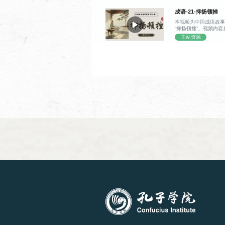
字，整块木板便几乎
程搭配大量例句与互
带着对技术痛点的思
成语-21-抑扬顿挫
式简单实用。
印刷术诞生的趣味契
初级汉语综合下
刻版时不慎刻错一字
本视频为中国成语故事
无奈之际，他突然灵
“抑扬顿挫”。视频内容
每个字都做成独立的
开始，逐步延伸到 “抑
主站资源
换，印完还能拆分重
实际体现。视频结合丘
课时
使用
最终用胶泥烧制出单
调抬高，“抑” 代表
术从此迈入了灵活高
80 课时
新实
对比，能够调动听众
原技术细节，既清晰
节奏带来的表达感染
用充满烟火气的工匠
——增强语言表现力
理印刷术的发展时间
话还拓展了该词语的
改变世界的创造，往
之中，在朗诵、歌唱
的巧思。
流等场景都广泛适用
成语本源、双语释义
中级汉语阅读
实用场景的探讨，内
递，又贴合演说、表
交流氛围中理解声调
课时
使用
达效果的小技巧。
48 课时
发展
初级汉语阅读
课时
使用
64 课时
发展