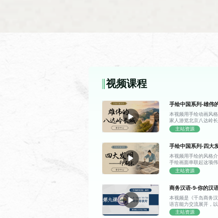
高级写作课
课时
使用
27 课时
体验
视频课程
中国文化
手绘中国系列-雄伟
课时
使用
本视频用手绘动画风
家人游览北京八达岭
27 课时
中国
的雄伟景致与千年故
主站资源
的独特魅力。 日记里
长城。抵达山脚下时
手绘中国系列-四大
它顺着连绵的山脊铺
山之间，比他想象中
本视频用手绘的风格
长城的雏形早在两千
手绘画面串联起这项
初级听力综合下
城墙每隔一段距离就
中国古代印刷技术从
主站资源
敌情的信号站，敌楼则
字背后的古人智慧。 
途中，爷爷还讲了孟
代的雕版印刷术。作
砖、特制灰浆等修建
课时
使用
商务汉语-9-你的汉
板为载体，工匠将文
程，并介绍了明长城
完成印制。这项技术
将长城看作一道高墙
67 课时
发展
本视频是《千岛商务汉
批量复制，彻底打破
到了“不到长城非好汉”
语言能力交流展开，以
知识传播的速度得到
好” 等核心问句，掌
主站资源
也十分明显：每印一
讲解情态动词“能”，以