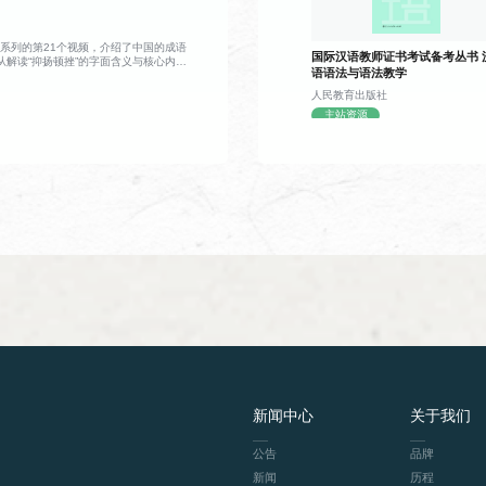
报废，不仅耗时费料，灵活性也大打折扣。
动跟读练习，知识点讲解通俗易懂，练习形
考，视频将镜头转向北宋时期，还原了活字
机。平民工匠毕昇常年从事雕版工作，一次
，耗费多日心血的版面眼看就要作废，满心
系列的第21个视频，介绍了中国的成语
国际汉语教师证书考试备考丛书 
光乍现：既然整版雕刻容错率太低，何不将
从解读“抑扬顿挫”的字面含义与核心内涵
语语法与语法教学
单字印？排版时按需组合，错字可随时替
扬顿挫” 的演说实例与生活各类场景中的
复使用。顺着这个思路，他反复试验改良，
吉尔经典演说案例拆解技巧：“扬” 代表声
教材
课程简介
人民教育出版社
个活字，发明了胶泥活字印刷术，让印刷技
声调放低，二者互为相反，一抑一扬形成鲜明
主站资源
效的新阶段。全片以清新流畅的手绘动画还
用汉语2
课程对象是柬埔寨中文专业大二学生，通过该课
情绪、烘托演讲气势。对话深入探讨了声调
呈现了雕版与活字印刷的完整操作流程，也
力，清晰剖析抑扬顿挫这一语言手法的作用
语法，培养其听说读写能力。
故事让历史变得鲜活可感。观众既能系统梳
，让表达更有感染力、更容易传递情绪。对
线，也能从毕昇的发明过程里体会到，很多
现实应用场景，说明抑扬顿挫不只用在演讲
往就源于日常里的一次意外、一份不肯将就
、戏剧表演、乐器演奏、课堂教学、辩论交
。整场交流以轻松互动的聊天形式推进，从
、经典演说案例，再到语言技巧原理与日常
容丰富接地气，既有中华成语文化知识的传
演、日常沟通等各类场景，让观众在轻松的
节奏的表达魅力，掌握巧用语音起伏增强表
教材
课程简介
汉语中级阅读（Ⅰ）
课程对象是柬埔寨中级中文学习者，通过学习该
教材
课程简介
新闻中心
关于我们
汉语初级读写（Ⅰ）
课程对象是柬埔寨初级中文学习者，通过学习该
公告
品牌
新闻
历程