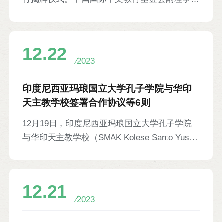
萨娜·鲍里索夫娜，中国东南大学外国语学院外
长、秘书长赵灵山发来贺信。仪式上，加纳恩克
语教学研究中心主任郭锋萍、中文系主任张娟，
鲁玛科技大学与孔院中方合作院校——湖北汽车
白俄罗斯与俄罗斯多所孔院院长，以及来自白俄
工业学院签署《关于合作共建恩克鲁玛科技大学
罗斯、俄罗斯、希腊、中国等国的专家学者、中
12.22
孔子学院执行协议》。中国驻加纳大使馆经济商
文教师等百余人参加。
2023
务参赞李耀宏、加纳驻华大使馆公使衔参赞弗朗
西斯·奥珀库（Francis Yaw Opoku）、加纳阿散
印度尼西亚玛琅国立大学孔子学院与华印
蒂省省长西蒙·奥塞-门萨（Simon Osei-
天主教学校签署合作协议等6则
Mensah）、中湘海外建设发展有限公司加纳分
12月19日，印度尼西亚玛琅国立大学孔子学院
公司总经理李国强、加纳华侨华人社团联合总会
与华印天主教学校（SMAK Kolese Santo Yusup
会长唐宏、恩克鲁玛科技大学校长丽塔·阿科苏
Malang）签署合作协议，该校正式成为孔院的
亚·迪克森（Rita Akosua Dickson）以及加纳大
第七个教学点。华印天主教学校负责人、孔院中
学孔子学院、加纳海岸角大学孔子学院代表团等
方院长与教师代表参加。
400余人参加。
12.21
2023