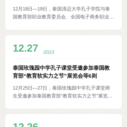
请赛总决赛等6则
12月18日—19日，泰国清迈大学孔子学院与泰
国教育部职业教育委员会、全国电子商务职业教
育教学指导委员会（中国）、“一带一路”电商谷
国际合作项目发展理事会、北京博导前程信息技
术股份有限公司、泰国新诺泰教育科技有限公司
12.27
联合主办2023年第三届”Botok杯”国际职业院校
2023
创新创业邀请赛总决赛，来自东盟国家230所院
校的472支团队参赛。经评选，中国广西经贸职
泰国玫瑰园中学孔子课堂受邀参加泰国教
业技术学院、重庆城市管理职业学院、深圳信息
育部“教育软实力之节”展览会等6则
职业技术学院的队伍获一等奖。泰国教育部职业
12月25日—27日，泰国玫瑰园中学孔子课堂师
教育委员会副秘书长维塔瓦、缅甸汽车制造和销
生受邀参加泰国教育部“教育软实力之节”展览
售协会副主席妙真温、中国广西壮族自治区教育
会，协助教育部基教委布置中文测试展台，展示
厅职业与成人教育处处长覃壮才、北京博导前程
中文教育资源。泰国副总理兼内政部部长阿努廷
信息技术股份有限公司董事长段建等参加。
·参威拉军参观展台，听取教育部基教委中文事