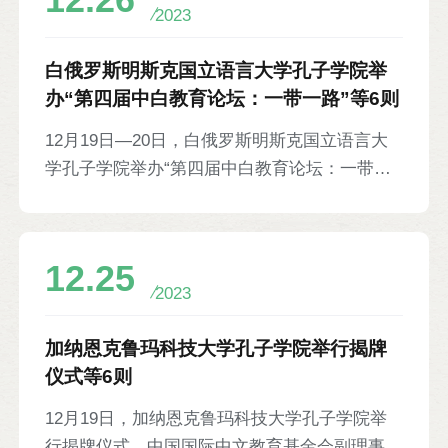
12.26
务小组主任李馨兰与孔子课堂中方负责人陈松松
2023
对HSK考试和HSK Mock平台的介绍，并现场参
与中文水平测试，领取HSK模拟考试成绩证书。
白俄罗斯明斯克国立语言大学孔子学院举
阿努廷用中文对孔子课堂的工作表示感谢。
办“第四届中白教育论坛：一带一路”等6则
12月19日—20日，白俄罗斯明斯克国立语言大
学孔子学院举办“第四届中白教育论坛：一带一
路”，共收到来自中白两国专家学者的学术论文
50余份。与会人员围绕“中文+”课程建设、中文
教学的现状与前景、加强中外校际合作等议题进
12.25
行探讨，并对论文报告进行评议。白俄罗斯共和
2023
国教育部国际合作司副司长克拉苏茨基·安德烈·
亚历山德罗维奇，明斯克州教育发展研究院院长
加纳恩克鲁玛科技大学孔子学院举行揭牌
德罗贝尼亚·费多尔·瓦伦蒂诺维奇，明斯克国立
仪式等6则
语言大学校长拉普捷娃·娜塔莉娅·叶夫根耶夫
12月19日，加纳恩克鲁玛科技大学孔子学院举
娜，明斯克第33中学校长雅库博夫斯卡娅·奥克
行揭牌仪式。中国国际中文教育基金会副理事