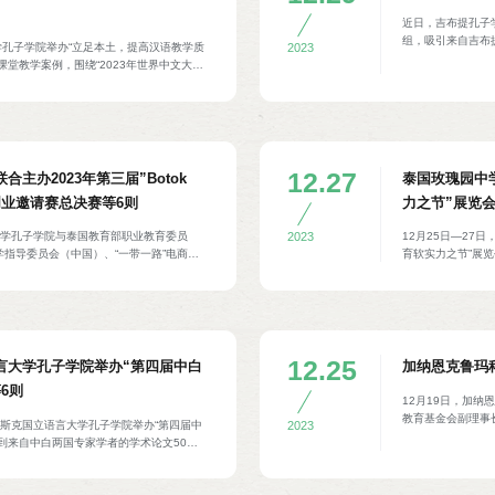
近日，吉布提孔子
组，吸引来自吉布
大学孔子学院举办“立足本土，提高汉语教学质
2023
学点的近500名
堂教学案例，围绕“2023年世界中文大会”
奖4名，三等奖6名
和效果等进行交流。孔院中方院长张茂庆及
全体教师等参加。
12.27
主办2023年第三届”Botok
泰国玫瑰园中
创业邀请赛总决赛等6则
力之节”展览会
迈大学孔子学院与泰国教育部职业教育委员
12月25日—27
2023
指导委员会（中国）、“一带一路”电商谷
育软实力之节”展
京博导前程信息技术股份有限公司、泰国新
育资源。泰国副总
023年第三届”Botok杯”国际职业院校创
基教委中文事务小
国家230所院校的472支团队参赛。经评
和HSK Mock
院、重庆城市管理职业学院、深圳信息职业
成绩证书。阿努廷
国教育部职业教育委员会副秘书长维塔瓦、
席妙真温、中国广西壮族自治区教育厅职业
12.25
言大学孔子学院举办“第四届中白
加纳恩克鲁玛
京博导前程信息技术股份有限公司董事长段
6则
12月19日，加
教育基金会副理事
斯明斯克国立语言大学孔子学院举办“第四届中
2023
技大学与孔院中方
到来自中白两国专家学者的学术论文50余
克鲁玛科技大学孔
程建设、中文教学的现状与前景、加强中外校
耀宏、加纳驻华大使馆
论文报告进行评议。白俄罗斯共和国教育部
Opoku）、加纳阿散