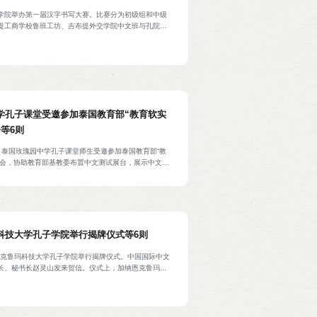
学院举办第一届汉字书写大赛。比赛分为初级组和中级
提工商学校鲁班工坊、吉布提外交学院中文班与孔院教
学生报名参赛。初级组、中级组各评选出一等奖2名，二等
。
学孔子课堂受邀参加泰国教育部“教育软实
等6则
日，泰国玫瑰园中学孔子课堂师生受邀参加泰国教育部“教
览会，协助教育部基教委布置中文测试展台，展示中文教
理兼内政部部长阿努廷·参威拉军参观展台，听取教育部
组主任李馨兰与孔子课堂中方负责人陈松松对HSK考试
平台的介绍，并现场参与中文水平测试，领取HSK模拟考试
用中文对孔子课堂的工作表示感谢。
科技大学孔子学院举行揭牌仪式等6则
纳恩克鲁玛科技大学孔子学院举行揭牌仪式。中国国际中文
长、秘书长赵灵山发来贺信。仪式上，加纳恩克鲁玛科
合作院校——湖北汽车工业学院签署《关于合作共建恩
子学院执行协议》。中国驻加纳大使馆经济商务参赞李
公使衔参赞弗朗西斯·奥珀库（Francis Yaw
蒂省省长西蒙·奥塞-门萨（Simon Osei-Mensah）、