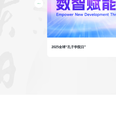
2025全球“孔子学院日”
课程体系全面升级，完整覆
创作全流程。全新增设自媒
传播”能力进阶，陪伴孔
以全球视野讲述心中故
更多因中文而生的机遇与可