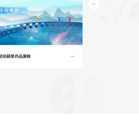
“孔院人”系列视频展映
集活动获奖作品展映
2025“孔院人”系列视频
构精心制作、中国国际中文
事，分享各自孔院的发展历
圆梦的宝贵精神。 在第二
落地启航的初创院长，有从
各司其职”的孔院团队群像
千万万因孔院而结缘的挚友
意义非凡的故事正在上映！