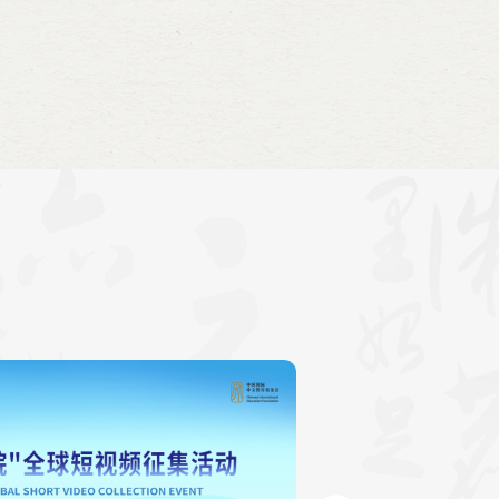
有限公司加纳分公司总经理李国强、加纳华侨华人社团
恩克鲁玛科技大学校长丽塔·阿科苏亚·迪克森（Rita
kson）以及加纳大学孔子学院、加纳海岸角大学孔子学院代表
。