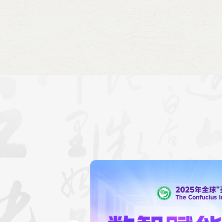
国际合作司副司长克拉苏茨基·
展研究院院长德罗贝尼亚·费多
长拉普捷娃·娜塔莉娅·叶夫根
娅·奥克萨娜·鲍里索夫娜，中
任郭锋萍、中文系主任张娟，
白俄罗斯、俄罗斯、希腊、中
加。