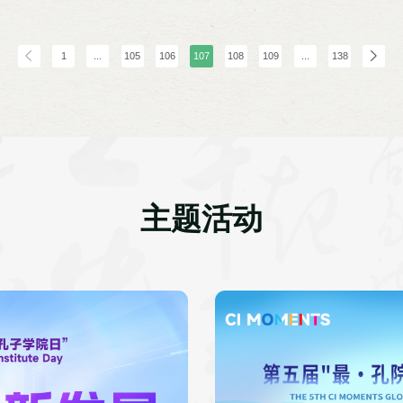
安德烈·亚历山德罗维奇，明斯克州教育发
中湘海外建设发展
尔·瓦伦蒂诺维奇，明斯克国立语言大学校
联合总会会长唐宏、
耶夫娜，明斯克第33中学校长雅库博夫斯卡
Akosua Dic
国东南大学外国语学院外语教学研究中心主
团等400余人参加
1
...
105
106
107
108
109
...
138
白俄罗斯与俄罗斯多所孔院院长，以及来自
国等国的专家学者、中文教师等百余人参
主题活动