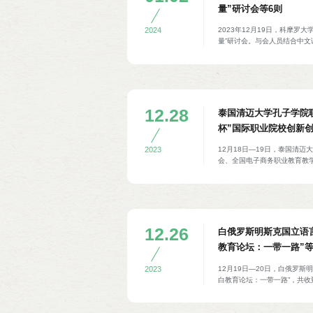
量”研讨会等6则
2023年12月19日，科摩罗
2024
量”研讨会。与会人员结合中文课
精神、如何提高中文学习兴趣
大科摩罗岛、昂儒昂岛教学点
12.28
泰国清迈大学孔子学院联合
杯”国际职业院校创新
12月18日—19日，泰国清
2023
会、全国电子商务职业教育教学
国际合作项目发展理事会、北
诺泰教育科技有限公司联合主办2
新创业邀请赛总决赛，来自东盟
选，中国广西经贸职业技术学
技术学院的队伍获一等奖。泰
缅甸汽车制造和销售协会副主
12.26
白俄罗斯明斯克国立语
与成人教育处处长覃壮才、北
教育论坛：一带一路”等
建等参加。
12月19日—20日，白俄罗
2023
白教育论坛：一带一路”，共收
份。与会人员围绕“中文+”课
际合作等议题进行探讨，并对