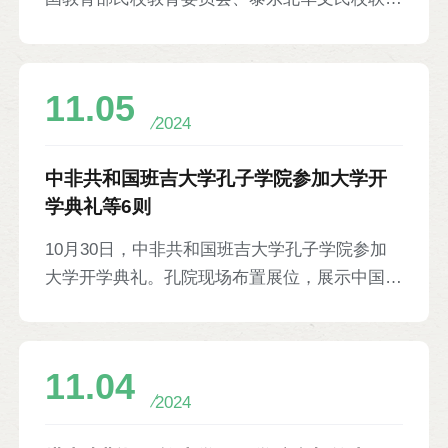
会联合举办2024年泰东北本土中文教师教学技
能培训。孔院教师担任主讲，内容涉及语法教
学、备课思路、中国文化、教学设计等。泰国教
11.05
育部民教委中文项目顾问、特别政策处前处长黄
2024
淑环，泰东北华文民校联谊会主席张克勤，孔敬
大学校长助理阿查拉婉，以及泰东北地区29所
中非共和国班吉大学孔子学院参加大学开
学校的60名本土中文教师参加。
学典礼等6则
10月30日，中非共和国班吉大学孔子学院参加
大学开学典礼。孔院现场布置展位，展示中国文
化类书籍，开展书法、汉服、漆扇等中国文化展
示与体验活动，并进行舞龙表演。中非共和国总
统图瓦德拉访问孔院展台，了解孔院教学情况并
11.04
现场学习中文。中非共和国总理莫卢瓦、国民议
2024
会议长萨兰吉，各国驻中非使团等1500余人参
加。