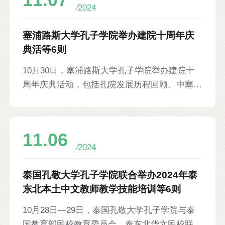
11.07
站的全渠道网络营销建设”“基于微信生态的移动
2024
营销建设”等8大主题学习。依托集团真实的产
品、市场生态和操作系统，学生最终分组完成5
塞浦路斯大学孔子学院举办建院十周年庆
个电商项目建设。珍岛集团院校事业部总经理李
典活等6则
罡、孔院中方院长连晨及25名参训学员等参
10月30日，塞浦路斯大学孔子学院举办建院十
加。
周年庆典活动，包括孔院发展历程回顾、中塞基
础教育合作学术研讨会、孔院十年成就图片展，
以及中文经典诵读、中国歌舞等文艺汇演。中国
国际中文教育基金会副理事长、秘书长赵灵山发
11.06
来视频祝贺。中国北京教育学院党委副书记桑锦
2024
龙，塞浦路斯大学校长塔索斯·克里斯托费蒂
斯、国际合作处处长兼孔院塞方院长艾琳娜·阿
泰国孔敬大学孔子学院联合举办2024年泰
夫古斯蒂杜-基里亚库，孔院中方院长王振先以
东北本土中文教师教学技能培训等6则
及大学师生等
10月28日—29日，泰国孔敬大学孔子学院与泰
国教育部民校教育委员会、泰东北华文民校联谊