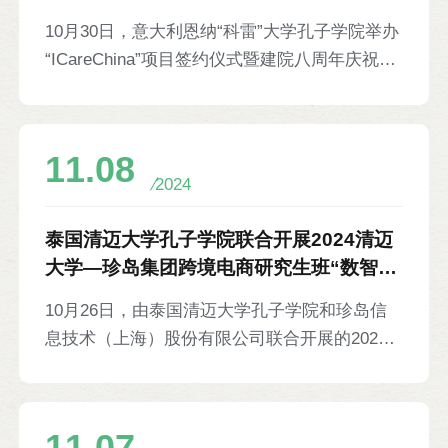
庆祝活动等6则
10月30日，意大利恩纳“科雷”大学孔子学院举办
“ICareChina”项目签约仪式暨建院八周年庆祝活
动。孔院与意大利地中海与南方研究中心、意大
利国家手工业者协会、Together联盟共同签约，
将在当地手工业、餐饮企业的中文标识、中文翻
11.08
译，以及服务行业中文培训等方面进行合作。孔
2024
院教师现场表演古筝、茶艺等文化节目。地中海
与南方研究中心创始人兼主席、恩纳市前市长保
泰国清迈大学孔子学院联合开展2024清迈
罗·伽罗法罗，国家手工业者协会恩纳省会长菲
大学—珍岛集团跨境电商研究生班“数智领
利普·施沃利，Together联盟首席执行官斯特法
航训练营”等6则
10月26日，由泰国清迈大学孔子学院和珍岛信
诺·里佐，大学董事会主席卡塔尔多·萨勒诺，孔
息技术（上海）股份有限公司联合开展的2024
院意方院长罗毅文、中方院长王琴以及当地部分
清迈大学—珍岛集团跨境电商研究生班“数智领
学校校长、中小企业代表等70余人参加。恩纳
航训练营”结营。本次训练为期8周，由上海珍岛
传媒、恩纳时事等多家当地媒体对活动进行报
集团高管担任导师，指导学生进行“基于品牌网
道。