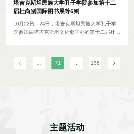
塔吉克斯坦民族大学孔子学院参加第十二
届杜尚别国际图书展等6则
10月22日—24日，塔吉克斯坦民族大学孔子学
院参加由塔吉克斯坦文化部主办的第十二届杜尚
别国际图书展，展出中国文化类、中文教材类、
“中塔友谊”专题类、“中文+职业教育”类等百余种
图书，并设置专栏，展出塔吉克语、英语、俄语
...
71
...
138
等《论语》多语种版图书。塔吉克斯坦文化部出
版司司长拉赫莫纳利·谢拉利为孔院颁发荣誉证
书，以表彰孔院为当地中国语言文化教育交流做
出的贡献。俄罗斯、土耳其、印度等多国驻塔吉
克斯坦大使、40家机构和出版社代表等参加。
塔吉克斯坦国家电视台、杜尚别广播电台等多家
当地媒体对活动进行报道。
主题活动