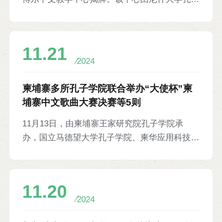
孜根地区区长卡尼贝克·阿巴索夫、教育局局长
学院、塞尔维亚紫金铜业有限公司和“博拉·斯坦
阿斯巴耶夫·阿库什·扎尼巴耶夫，以及来自乌孜
科维奇”文理学校合作设立，将通过学校与企业
根地区各中学校长等约300人参加。
的深度合作，实现资源共享与合作共赢。揭幕当
11.21
天，孔院教师开展首次中文教学活动，教授问候
2024
语、日常用语等。塞尔维亚紫金铜业有限公司社
会责任总经理张逸铖，塞尔维亚东部高中部行政
柬埔寨多所孔子学院联合举办“大使杯”柬
主管比利亚娜·科西奇，文理学校校长米利亚娜·
埔寨中文歌曲大赛决赛等5则
戈卢博维奇，尼什大学校长特别顾问弗拉斯蒂米
11月13日，由柬埔寨王家研究院孔子学院承
尔·尼科利奇等参加。
办，国立马德望大学孔子学院、柬华应用科技大
学孔子学院、王家农业大学孔子学院、金边王家
大学DHY汉语中心协办的“大使杯”柬埔寨中文歌
曲大赛决赛举行。来自当地12所院校和机构的
11.20
16名选手演唱《在希望的田野上》《中国人》
2024
等中文歌曲。柬埔寨公主诺罗敦·珍娜作为特邀
嘉宾表演歌曲《我心向往》和《月亮代表我的