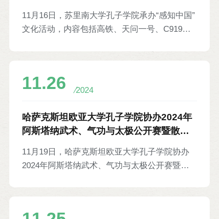
11月16日，苏里南大学孔子学院承办“感知中国”
文化活动，内容包括高铁、天问一号、C919大
型客机等中国现代科技成果展，VR游戏、无人
机等驻苏中资企业及现代科技成果展，以及书
法、皮影、剪纸、中国传统服饰等中国文化体验
11.26
活动。苏里南国民议会议长马里纳斯·贝、公共
2024
工程部长努尔穆罕默德，各国使节、中资企业代
表、当地民众等1500余人参加。
哈萨克斯坦欧亚大学孔子学院协办2024年
阿斯塔纳武术、气功与太极公开赛暨散打
锦标赛等6则
11月19日，哈萨克斯坦欧亚大学孔子学院协办
2024年阿斯塔纳武术、气功与太极公开赛暨散
打锦标赛。比赛由托马纳甫克体育俱乐部主办，
分为成人组、少儿组等多个组别，内容包括武
术、散打、气功、太极与自由搏击等。阿斯塔纳