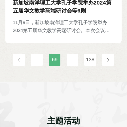
新加坡南洋理工大学孔子学院举办2024第
心》。经评选，端华学校学生麦速芯获一等奖。
五届华文教学高端研讨会等6则
柬埔寨副首相兼教育、青年和体育大臣韩春那
11月9日，新加坡南洋理工大学孔子学院举办
洛，中国驻柬埔寨王国特命全权大使汪文斌，柬
2024第五届华文教学高端研讨会。本次会议以
埔寨中华文化发展基金会秘书长、东盟头条新闻
“生成式人工智能与语文教学及21世纪技能培养”
社执行社长潘干武，当地师生等300余人参加。
为主题，就中文教师在教学中面临的挑战、生成
式人工智能的可行性应用、人工智能在幼儿教育
...
69
...
138
中的创新应用等议题展开研讨。新加坡华文教师
总会理事长汤俊杰，南洋理工大学孔子学院院长
梁秉赋，马来西亚拉曼大学孔子学院中方院长马
应心，以及来自新加坡、中国等国的教育工作者
百余人参加。《联合早报》等当地媒体对会议进
行报道。
主题活动