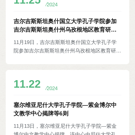
11.25
市体育局局长列维德、阿斯塔纳青少年体育学校
2024
校长哈列洛夫、孔院中方院长杨雷以及来自全哈
各地的280余名选手参加。
吉尔吉斯斯坦奥什国立大学孔子学院参加
吉尔吉斯斯坦奥什州乌孜根地区教育研讨
会等6则
11月19日，吉尔吉斯斯坦奥什国立大学孔子学
院参加吉尔吉斯斯坦奥什州乌孜根地区教育研讨
会。本次会议由吉尔吉斯斯坦教育与科学部主
办、奥什州乌孜根地区教育局承办，与会人员围
绕创新教学模式——STEAM教育模式进行讨
11.22
论。孔院教师杨晓风、毕葱莹、陈瑶做竹文化讲
2024
座，并进行书画艺术和古筝展示。为感谢三位教
师在推动中吉教育文化交流方面做出的贡献，会
塞尔维亚尼什大学孔子学院—紫金博尔中
议现场对三位教师进行表彰。吉尔吉斯斯坦科学
文教学中心揭牌等6则
教育部代表穆祖尔曼库洛夫·梅利斯·乌泽诺维
11月13日，塞尔维亚尼什大学孔子学院—紫金
奇、奥什州副州长塔兰贝克·阿斯坦库洛夫、乌
博尔中文教学中心揭牌。该中心由尼什大学孔子