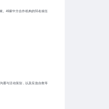
束。
49
家中方合作机构的
55
名候任
沟通与活动策划，以及应急自救等
。