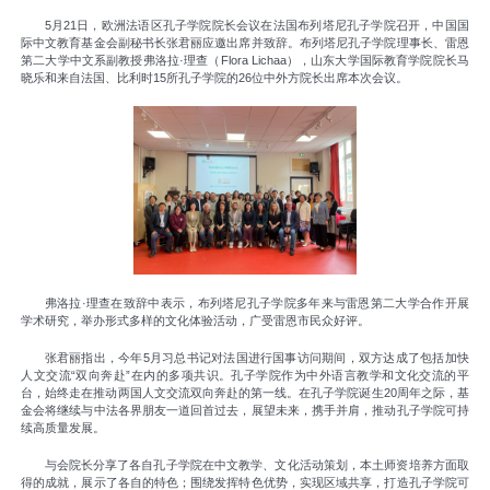
5月21日，欧洲法语区孔子学院院长会议在法国布列塔尼孔子学院召开，中国国
际中文教育基金会副秘书长张君丽应邀出席并致辞。布列塔尼孔子学院理事长、雷恩
第二大学中文系副教授弗洛拉·理查（Flora Lichaa），山东大学国际教育学院院长马
晓乐和来自法国、比利时15所孔子学院的26位中外方院长出席本次会议。
弗洛拉·理查在致辞中表示，布列塔尼孔子学院多年来与雷恩第二大学合作开展
学术研究，举办形式多样的文化体验活动，广受雷恩市民众好评。
张君丽指出，今年5月习总书记对法国进行国事访问期间，双方达成了包括加快
人文交流“双向奔赴”在内的多项共识。孔子学院作为中外语言教学和文化交流的平
台，始终走在推动两国人文交流双向奔赴的第一线。在孔子学院诞生20周年之际，基
金会将继续与中法各界朋友一道回首过去，展望未来，携手并肩，推动孔子学院可持
续高质量发展。
与会院长分享了各自孔子学院在中文教学、文化活动策划，本土师资培养方面取
得的成就，展示了各自的特色；围绕发挥特色优势，实现区域共享，打造孔子学院可