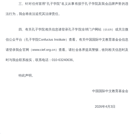
三、针对任何冒用“孔子学院”名义从事有损于孔子学院及我会品牌声誉的违
法行为，我会将依法追究其法律责任。
四、有关孔子学院相关信息请登录孔子学院全球门户网站（
ci.cn
）或关注微
信公众平台（孔子学院
Confucius Institute
）查看。有关中国国际中文教育基金会信息
请登录我会官网（
www.cief.org.cn
）查看。请社会各界提高警惕，收到相关信息时及
时与我会联系核实，联系电话：
010-63240636
。
特此声明。
中国国际中文教育基金会
2026
年
4
月
3
日