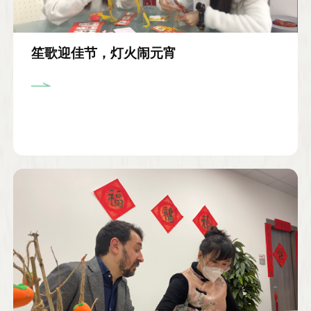
笙歌迎佳节，灯火闹元宵