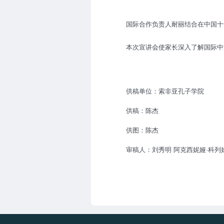
国际合作负责人耐丽结合在中国十
本次宣讲会使家长深入了解国际中
供稿单位：索非亚孔子学院
供稿：陈杰
供图：陈杰
审稿人：刘秀明 阿克西妮娅·科列娃（Ak