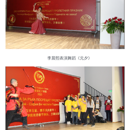
李晨熙表演舞蹈《元夕》