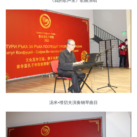
《我的歌声里》歌曲演唱
汤米•维切夫演奏钢琴曲目