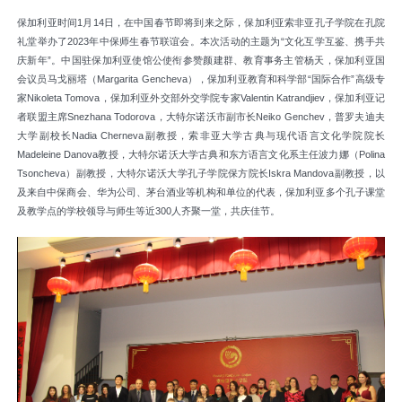
保加利亚时间1月14日，在中国春节即将到来之际，保加利亚索非亚孔子学院在孔院
礼堂举办了2023年中保师生春节联谊会。本次活动的主题为“文化互学互鉴、携手共
庆新年”。中国驻保加利亚使馆公使衔参赞颜建群、教育事务主管杨天，保加利亚国
会议员马戈丽塔（Margarita Gencheva），保加利亚教育和科学部“国际合作”高级专
家Nikoleta Tomova，保加利亚外交部外交学院专家Valentin Katrandjiev，保加利亚记
者联盟主席Snezhana Todorova，大特尔诺沃市副市长Neiko Genchev，普罗夫迪夫
大学副校长Nadia Cherneva副教授，索非亚大学古典与现代语言文化学院院长
Madeleine Danova教授，大特尔诺沃大学古典和东方语言文化系主任波力娜（Polina
Tsoncheva）副教授，大特尔诺沃大学孔子学院保方院长Iskra Mandova副教授，以
及来自中保商会、华为公司、茅台酒业等机构和单位的代表，保加利亚多个孔子课堂
及教学点的学校领导与师生等近300人齐聚一堂，共庆佳节。