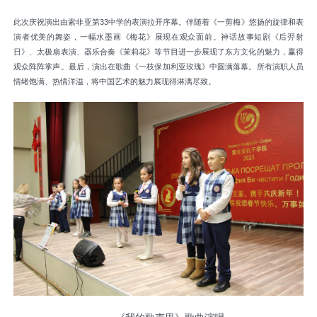
此次庆祝演出由索非亚第33中学的表演拉开序幕。伴随着《一剪梅》悠扬的旋律和表
演者优美的舞姿，一幅水墨画《梅花》展现在观众面前。神话故事短剧《后羿射
日》、太极扇表演、器乐合奏《茉莉花》等节目进一步展现了东方文化的魅力，赢得
观众阵阵掌声。最后，演出在歌曲《一枝保加利亚玫瑰》中圆满落幕。所有演职人员
情绪饱满、热情洋溢，将中国艺术的魅力展现得淋漓尽致。