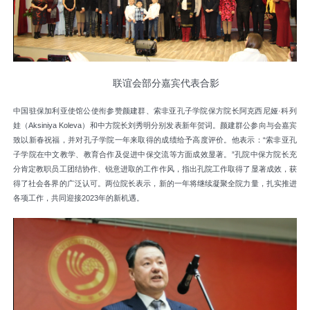
联谊会部分嘉宾代表合影
中国驻保加利亚使馆公使衔参赞颜建群、索非亚孔子学院保方院长阿克西尼娅·科列
娃（Aksiniya Koleva）和中方院长刘秀明分别发表新年贺词。颜建群公参向与会嘉宾
致以新春祝福，并对孔子学院一年来取得的成绩给予高度评价。他表示：“索非亚孔
子学院在中文教学、教育合作及促进中保交流等方面成效显著。”孔院中保方院长充
分肯定教职员工团结协作、锐意进取的工作作风，指出孔院工作取得了显著成效，获
得了社会各界的广泛认可。两位院长表示，新的一年将继续凝聚全院力量，扎实推进
各项工作，共同迎接2023年的新机遇。