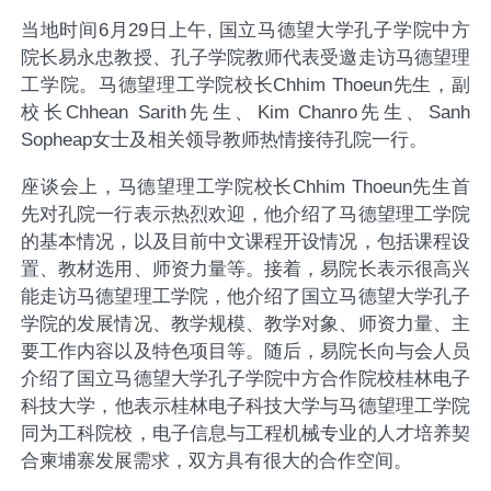
当地时间
6
月
29
日
上午
,
国立马德望大学孔子学院中方
院长易永忠教授、孔子学院教师代表
受邀走访马德望理
工学院。马德望理工学院校长
Chhim Thoeun
先生
，
副
校长
Chhean Sarith
先生、
Kim Chanro
先生、
Sanh
Sopheap
女士及相关领导教师热情接待孔院一行。
座谈会上，马德望理工学院校长
Chhim Thoeun
先生首
先对孔院一行表示热烈欢迎，
他
介绍了马德望理工学院
的基本情况，以及目前中文课程开设情况，包括课程设
置、教材选用、
师资力量
等。接着，易院长表示很高兴
能走访马德望理工学院，他介绍了国立马德望大学孔子
学院的发展情况、教学规模、教学对象、师资力量、主
要工作内容以及特色项目等
。随后，易院长向与会人员
介绍了国立马德望大学孔子学院中方合作院校桂林电子
科技大学，
他
表示桂林电子科技大学与马德望理工学院
同为工科院校，电子信息与工程机械专业的人才培养契
合柬埔寨发展需求，双方具有
很
大的合作空间。