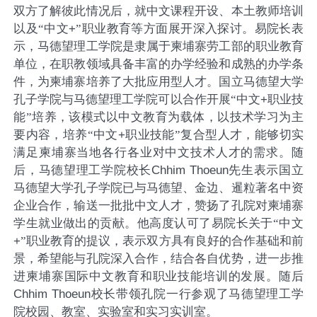
双方了解彼此情况后，
就中文课程开设、本土教师培训
以及
“中文
+
”
职业教育等方面展开深入探讨。易院长表
示，马德望理工学院是隶属于柬埔寨劳工部的职业教育
单位，在职教领域具备丰富的办学经验和成熟的办学条
件，为柬埔寨培养了大批应用型人才。国立马德望大学
孔子学院与马德望理工学院可以合作开展
“中文
+
职业技
能
”培养，该模式以中文教育为载体，以技术学习为
主
要
内容
，培养
“中文
+
职业技能
”复合型人才，能够切实
满足柬埔寨当地各行各业对中文技术
人才的需求。随
后，马德望理工学院校长
Chhim Thoeun
先生表示国立
马德望大学孔子学院已与马德望、金边、暹粒著名中资
企业合作，输送一批批中文人才，赞扬了孔院对柬埔寨
学生就业做出的贡献。
他
高度认可了易院长关于
“中文
+
”职业教育的提议，表示双方具有
良好
的合作基础和前
景，希望能与孔院深入合作，结合各自优势，进一步推
进柬埔寨国际中文教育和职业技能培训的发展。随后
Chhim Thoeun
校长带领孔院一行参观了马德望理工学
院校园、教室、实验室和实习实训室
。