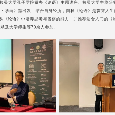
亚拉曼大学孔子学院举办《论语》主题讲座。拉曼大学中华研
语・学而》篇出发，结合自身经历，阐释《论语》是贯穿人生
、从《论语》中培养思考与省察的能力，并推荐适合入门的《
斌及大学师生等70余人参加。