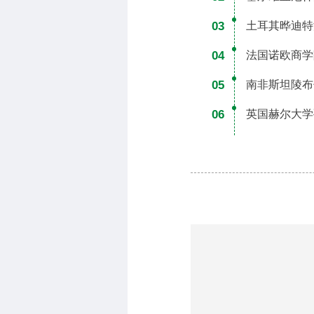
03
土耳其晔迪特
04
法国诺欧商学
05
南非斯坦陵布
06
英国赫尔大学