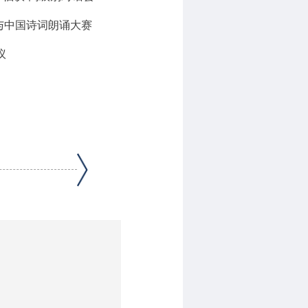
与中国诗词朗诵大赛
议