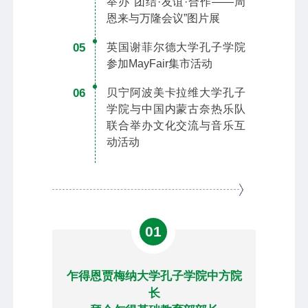
举办“团结·友谊·合作——周
恩来与万隆会议”图片展
05
英国谢菲尔德大学孔子学院
参加MayFair集市活动
06
贝宁阿波美卡拉维大学孔子
学院与中国内蒙古奈热乐队
联合举办文化交流与音乐互
动活动
01
乍得恩贾梅纳大学孔子学院中方院
长