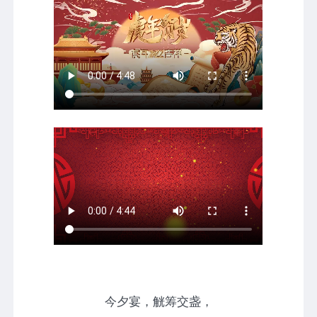
今夕宴，觥筹交盏，