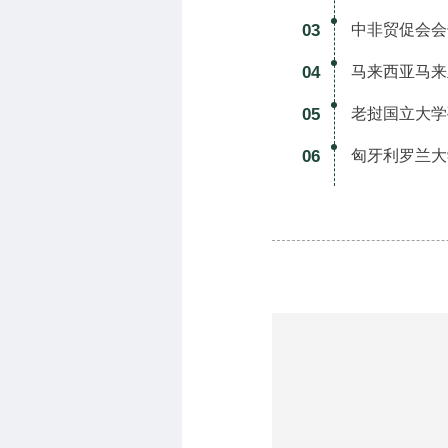
03
中非贸促会会
04
马来西亚马来
05
老挝国立大学
06
匈牙利罗兰大