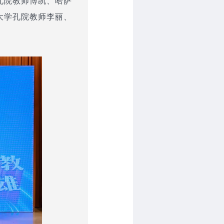
孔院教师博凯、哈萨
大学孔院教师李丽、