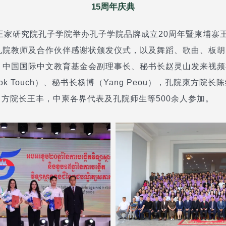
15周年庆典
寨王家研究院孔子学院举办孔子学院品牌成立20周年暨柬埔寨
孔院教师及合作伙伴感谢状颁发仪式，以及舞蹈、歌曲、板
。中国国际中文教育基金会副理事长、秘书长赵灵山发来视
 Touch）、秘书长杨博（Yang Peou），孔院柬方院长陈统
）、中方院长王丰，中柬各界代表及孔院师生等500余人参加。