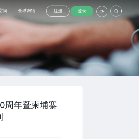
空间
全球网络
注册
登录
CN
0周年暨柬埔寨
则