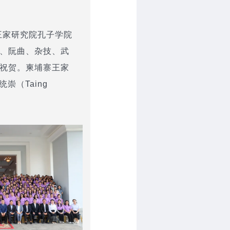
王家研究院孔子学院
胡、阮曲、杂技、武
频祝贺。柬埔寨王家
崇（Taing