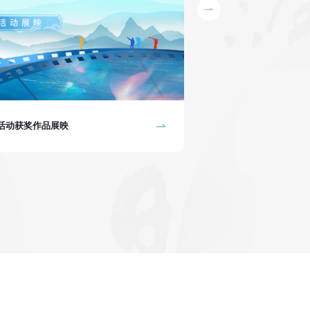
“孔院人”系列视频展映
集活动获奖作品展映
2025“孔院人”系列视频
构精心制作、中国国际中文
事，分享各自孔院的发展历
圆梦的宝贵精神。 在第二
落地启航的初创院长，有从
各司其职”的孔院团队群像
千万万因孔院而结缘的挚友
意义非凡的故事正在上映！