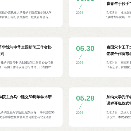
则
肯青年手拉手
圣基里尔·麦托迪大学孔子学院受邀参加大学
5月28日，肯尼
2024
大学发展历程纪录片展映、校庆音乐会等。活
“乡村青年赋能：
莉娅诺夫斯卡·达夫科娃（Gordana
佳伊（Peter 
va）与孔院中方院长廖伟进行交谈，对孔院为北马其
士塞缪尔·尼亚拉拉（
鉴做出的积极贡献表示肯定与赞扬。大学校
农业领域的发展、
a Angelova）、孔院北马方院长维拉特科·斯
业、青年就业等议
）等参加。
兼总裁特别顾问王玮
Breitegger
05.30
子学院与中华全国新闻工作者协
泰国宋卡王子
6则
签署合作备忘
学孔子学院与中华全国新闻工作者协会代表
5月24日，泰国
2024
设、新闻工作等议题进行讨论，代表团对孔
作备忘录，萨帕拉
道等工作提出建议。中华全国新闻工作者协
教学、文化活动、
集团纪委书记吕晓慧、湖南广播电视台副台
颂恩（Sakda P
兰等参加。
05.28
学院主办马中建交50周年学术研
加纳大学孔子
课程开班仪式
孔子学院主办“跨越世纪的回眸：马中建交50
5月17日，加纳大
2024
中文系客席教授拿督斯里何国忠与北京语言大
班仪式。本次课程
教育研究院教授吴应辉分别围绕马来西亚儒商
场景所需的中文词
下马来西亚华文教育的新定位与新拓展做主
（Edith Penel