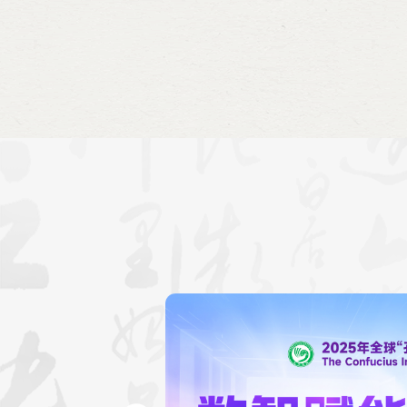
旨发言。与会人员围绕孔子学
中交往经贸发展、马中交流社
主席丹斯里拿督斯里陈祖排、
林，孔院马方院长张晓威、中
参加。