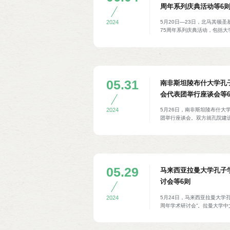
周年系列庆典活动等6
5月20日—23日，北马其顿
2024
75周年系列庆典活动，包括
动中，北马其顿总统戈尔达娜·西
Siljanovska Davko
顿中文教学和两国文化交流互
长比莉亚娜·安吉洛娃（Biljan
多尤科夫（Vlatko Stoilkov
05.31
南非斯坦陵布什大学孔
会代表团举行座谈会等
5月26日，南非斯坦陵布什大
2024
团举行座谈会。双方就孔院建
院人文交流活动策划、新闻报
会书记处书记吴旭、上海报业
长罗迎春、孔院中方院长黄斌
05.29
马来西亚拉曼大学孔子
讨会等6则
5月24日，马来西亚拉曼大学
2024
周年学术研讨会”。拉曼大学
学汉语国际教育研究院/华文
与“一带一路”、中马关系背景