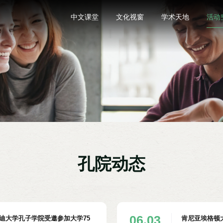
中文课堂
文化视窗
学术天地
活动
孔院动态
06.03
迪大学孔子学院受邀参加大学75
肯尼亚埃格顿