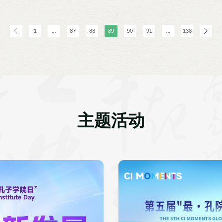
院与马中教育交流、马中关系历史回顾、马
Kwamina I.
会互动四个议题进行讨论。拉曼大学理事会
校长拿督尤芳达，中国德州学院校长赵长
方院长马应心及中马两国专家学者等近80人
1
...
87
88
89
90
91
...
138
主题活动