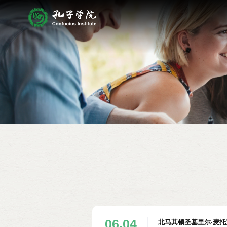
06.04
北马其顿圣基里尔·麦托