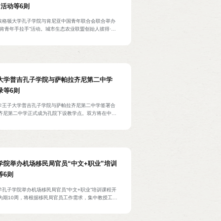
”活动等6则
亚埃格顿大学孔子学院与肯尼亚中国青年联合会联合举办
中肯青年手拉手”活动。城市生态农业联盟创始人彼得·旺
Wangai）、南京农业大学教授韩纪琴、埃格顿大学园艺学博
Samuel·Nyalala）围绕肯尼亚城市化发展、青年在
中国乡村振兴计划等做主旨报告，与会人员围绕中肯农
题进行讨论。联合国国际农业发展基金南南合作局局长
、项目官员张欣和梅丽娜·布雷特格（Melina
），肯尼亚农业官员、中非青年代表等40余人参加。
大学普吉孔子学院与萨帕拉齐尼第二中学
录等6则
宋卡王子大学普吉孔子学院与萨帕拉齐尼第二中学签署合
齐尼第二中学正式成为孔院下设教学点。双方将在中文
学术交流等方面进行合作。萨帕拉齐尼第二中学校长派
aisomboon）、孔院中方院长李文宏、师生代表等参加。
学院举办机场移民局官员“中文+职业”培训
等6则
学孔子学院举办机场移民局官员“中文+职业”培训课程开
为期10周，将根据移民局官员工作需求，集中教授工作
汇及表达。机场移民局指挥官伊迪丝·佩内洛普·阿欣
ope Arhin），孔院加方院长克莱门特·阿帕（Clement