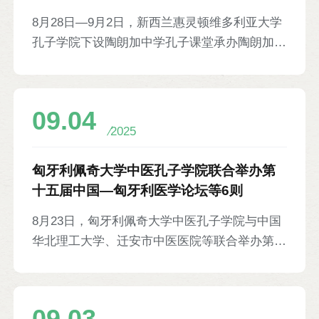
周活动等6则
8月28日—9月2日，新西兰惠灵顿维多利亚大学
孔子学院下设陶朗加中学孔子课堂承办陶朗加地
区中文周活动，包括中文比赛和中国文化体验活
动。中文比赛涵盖书法、演讲、绘画、艺术创作
等类目，设有10个组别，八所学校的265名学生
09.04
参赛，最终索菲娅·法洛菲尔德、贾斯拉吉·迪伦
2025
等10名选手获一等奖。文化体验活动包括葫芦
丝演奏、甲骨文识认、汉字拼读、语句挑战、踢
匈牙利佩奇大学中医孔子学院联合举办第
毽子等，孔院及课堂师生、当地居民等1200余
十五届中国—匈牙利医学论坛等6则
人参加。
8月23日，匈牙利佩奇大学中医孔子学院与中国
华北理工大学、迁安市中医医院等联合举办第十
五届中国—匈牙利医学论坛。论坛以“一带一路
中医药·共建共享共发展”为主题，设置“中医理
论指导临床”“中西医融合与精准医学”两大分会