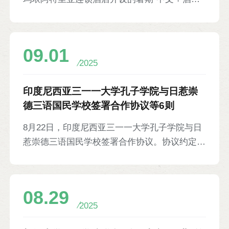
服务”培训班结课。本次培训为期两个月，教授
中文拼音、基础句法、日常问候语、时间和数字
表达、酒店服务用语等内容，并开展中国结等文
09.01
化体验活动。孔院中方院长龚敏、玛琅阿特里亚
2025
连锁酒店总经理伊本弩·达尔马万及20余名酒店
员工参加。
印度尼西亚三一一大学孔子学院与日惹崇
德三语国民学校签署合作协议等6则
8月22日，印度尼西亚三一一大学孔子学院与日
惹崇德三语国民学校签署合作协议。协议约定该
校成为孔院第六个教学点，双方将在中文教育、
文化交流、师生互访及两地教育机构协同发展等
方面进行合作。日惹崇德教育基金会经理邓玉
08.29
华、孔院印尼方院长余努斯及教师代表参加。
2025