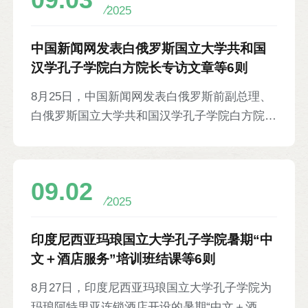
09.03
场，与会者就态靶理论、匈牙利传统医药发展机
2025
遇、糖胖病治疗策略等议题展开研讨。匈牙利针
灸医学学会原主席海吉·高博瑞拉，中东欧中医
中国新闻网发表白俄罗斯国立大学共和国
药学会副会长、匈牙利东方国药集团总经理王
汉学孔子学院白方院长专访文章等6则
帆，华北理工大学副校长张秀军，以及河北省相
8月25日，中国新闻网发表白俄罗斯前副总理、
关医学部门负责人、中匈医学专家等700余人参
白俄罗斯国立大学共和国汉学孔子学院白方院长
加。
托济克的专访文章。托济克分享自己对“上海精
神”的看法及长期传播中国文化、讲述白中友好
故事的初衷，并介绍其在孔院开设的“中国学”和
09.02
“中国历史”课程等。
2025
印度尼西亚玛琅国立大学孔子学院暑期“中
文＋酒店服务”培训班结课等6则
8月27日，印度尼西亚玛琅国立大学孔子学院为
玛琅阿特里亚连锁酒店开设的暑期“中文＋酒店