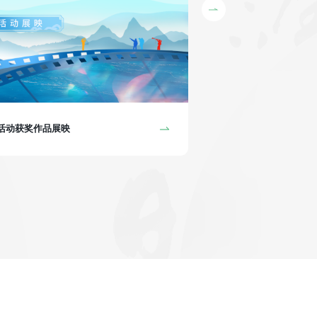
“孔院人”系列视频展映
集活动获奖作品展映
2025“孔院人”系列视频
构精心制作、中国国际中文
事，分享各自孔院的发展历
圆梦的宝贵精神。 在第二
落地启航的初创院长，有从
各司其职”的孔院团队群像
千万万因孔院而结缘的挚友
意义非凡的故事正在上映！