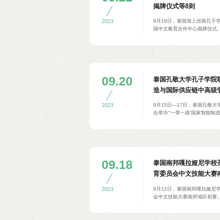
揭牌仪式等8则
9月19日，泰国海上丝路孔子
2023
国中文教育合作中心揭牌仪式
那瓦敏大学教职工、曼谷市政
服务，并为曼谷公共卫生服务
训练中心，旨在成为背靠曼谷
孔院理事会主席颂德通猜、曼
卡吉·查查瓦尼奇、那瓦敏大学
孔院教师及曼谷市政府、那瓦
09.20
泰国孔敬大学孔子学院联
造与国际供应链中高级
培训活动等8则
9月15日—17日，泰国孔敬
2023
合举办“‘一带一路’国家智能
修项目”行前培训活动。MBA
孔院中方院长张家政等围绕中
势、中国重庆概况等做主题讲
汉语、聚会汉语等进行中文教
业、物流业和其它商业领域从
09.18
泰国南邦嘎拉娅尼学校
育委员会中文技能大赛
9月12日，泰国南邦嘎拉娅尼
2023
会中文技能大赛南邦地区初赛
说话、中文写作等。孔子课堂教