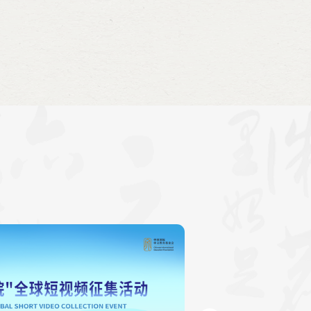
veira），巴伊亚联邦大学校长保罗·米盖斯（Paulo
巴方院长埃尔莎·索萨（Elsa Sousa）、中方院长张琨，
长、巴伊亚联邦大学各学院院长、巴西各孔院代表、中
200余人参加。