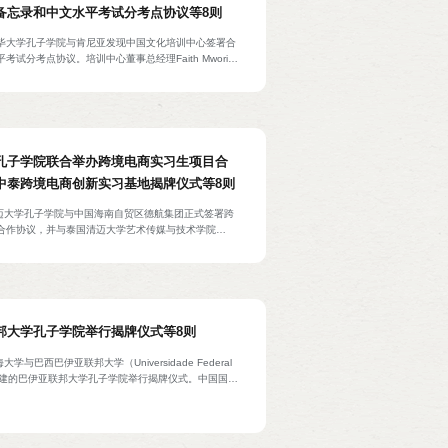
备忘录和中文水平考试分考点协议等8则
毕大学孔子学院与肯尼亚发现中国文化培训中心签署合
试分考点协议。培训中心董事总经理Faith Mworia
事业的经历，并表示期待与孔院的合作，共同推进中文
签署后，孔院中方院长王尚雪向中心赠送图书。
孔子学院联合举办跨境电商实习生项目合
中泰跨境电商创新实习基地揭牌仪式等8则
清迈大学孔子学院与中国海南自贸区德航集团正式签署跨
合作协议，并与泰国清迈大学艺术传媒与技术学院
、德航集团、海南免税与跨境电商职业教育集团联合举行
实习基地揭牌仪式。创新实习基地的建设旨在整合中泰
展产教融合，促进产、学、研、用相结合，推动数字创
纵深发展，搭建新型电商数字技能学习、就业实习、创
”的中泰教育合作新模式，为中泰两国发展培养高素质、
电商人才。中国海南自贸区德航集团执行董事长路平，
邦大学孔子学院举行揭牌仪式等8则
职业学院董事长兼校长杨涵涛，三亚市商务局副局长李
促进局产业二部招商主任齐晓妍及孔院中方院长连晨等
学与巴西巴伊亚联邦大学（Universidade Federal
合作共建的巴伊亚联邦大学孔子学院举行揭牌仪式。中国国际
理事长、秘书长赵灵山等发来视频贺信。巴伊亚联邦大
巴伊亚州的第一所孔子学院，对该地区及周边区域的中
义。巴伊亚州州长代表、巴伊亚州经济发展厅厅长安吉
elo Almeida），萨尔瓦多市市长代表维克多·奥利维拉