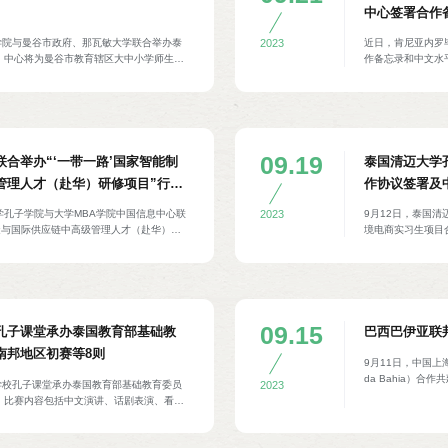
中心签署合作
学院与曼谷市政府、那瓦敏大学联合举办泰
近日，肯尼亚内罗
2023
。中心将为曼谷市教育辖区大中小学师生、
作备忘录和中文水平考
府工作人员和当地民众提供中文教学和考试
分享自己从事中文
中心设立中医（针灸）培训中心、建立武术
事业的发展。协议
、面向东盟的中国文化艺术培训交流平台。
谷市市长查察·西提潘、曼谷市政府常务秘书
副校长彭萨·诺帕亚、孔院中方院长陈巍、
敏大学相关负责人等参加。
09.19
合举办“‘一带一路’国家智能制
泰国清迈大学
管理人才（赴华）研修项目”行前
作协议签署及
大学孔子学院与大学MBA学院中国信息中心联
9月12日，泰国
2023
制造与国际供应链中高级管理人才（赴华）研
境电商实习生项目
学院院长萨克才、中国信息中心主任力丰、
（CAMT学院）
泰贸易现状及趋势、中国经济发展历程及趋
中泰跨境电商创新
座。孔院教师围绕日常生活汉语、紧急情况
校企资源，深入开
学。来自泰中、泰北和泰东北地区的制造
新型人才培养模式
业人员等参加。
业孵化“三位一体
高技术技能的跨境
09.15
孔子课堂承办泰国教育部基础教
巴西巴伊亚联
中国三亚航空旅游
南邦地区初赛等8则
海洁，三亚市投资
9月11日，中国上海大
参加。
da Bahia）
学校孔子课堂承办泰国教育部基础教育委员
2023
中文教育基金会副
。比赛内容包括中文演讲、话剧表演、看图
学孔子学院是巴西
师代表及100余名学生等参加。
文教育具有重要意
洛·阿尔梅达（Ang