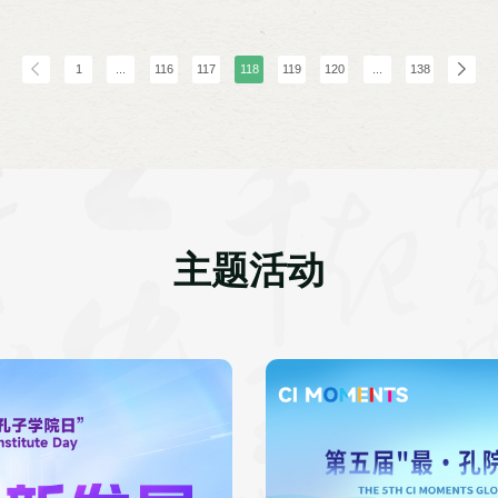
（Victor Oli
Miguez），孔院
巴伊亚州各大学校
巴企业及师生代表等
1
...
116
117
118
119
120
...
138
主题活动