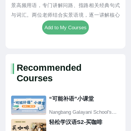
景高频用语，专门讲解问路、指路相关经典句式
与词汇。两位老师结合实景语境，逐一讲解核心
表达，同步搭配标准中文发音与泰语对照翻译，
Add to My Courses
清晰释义、逐句领读，帮助大家吃透词义与读
法。视频设置贴近生活的情景对话，模拟街头问
路、指引方向等真实场景，直观演示语句的使用
方式与交流逻辑。内容简单直白、实用性极强，
Recommended
摒弃复杂知识点，学完就能直接运用。无论是外
Courses
出游玩、日常出行，都能轻松用中文询问路线、
回应指引。跟着老师循序渐进学习，稳步提升口
“可能补语”小课堂
语能力，轻松掌握出行必备汉语，快来一起学习
吧！
Nangbang Galayani School's
Confucius Classroom
轻松学汉语S2-买咖啡