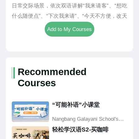
日常交际场景，依次双语讲解“我来请客”、“想吃
什么随便点”、“下次我来请”、“今天不方便，改天
再约”、“那就这样吧”、“什么时候好呢”、“什么时
Add to My Courses
候都行”的中文表述。课程采用实景教学，模拟一
人请客另一人问答的完整交流流程，搭配双语对
照与发音示范，逐句拆解常用表达。整体教学浅
显易懂、实用性强，帮助学习者快速掌握餐饮场
Recommended
景基础汉语会话，轻松完成请客问答。
Courses
“可能补语”小课堂
Nangbang Galayani School's
Confucius Classroom
轻松学汉语S2-买咖啡