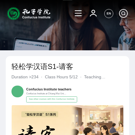
EN
轻松学汉语S1-请客
Duration
>234
·
Class Hours 5/12
·
Teaching
Materials《轻松学汉语S1》
·
Confucius Institute at Chiang Mai 
Confucius Institute teachers
Confucius Institute at Chiang Mai University
See other courses with this Confucius Institute