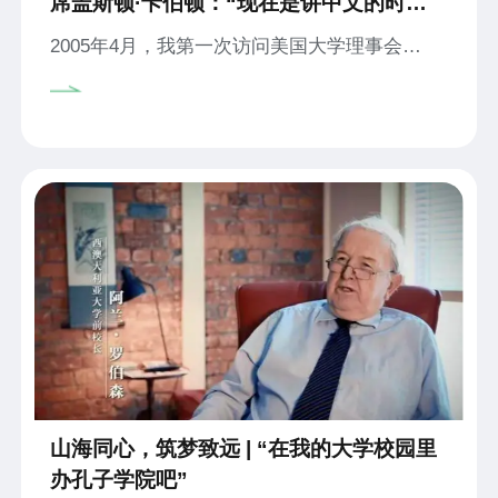
席盖斯顿·卡伯顿：“现在是讲中文的时候
了”
2005年4月，我第一次访问美国大学理事会
（The College Board，缩写为CB），结识了时
任大学理事会主席盖斯顿·卡伯顿（Gaston
Caperton）先生。我们一见如故，此后多年一直
是好朋友。当时他年届60岁，我和同事们都称
呼他“老卡”。老卡在美国享有极高的声望，集金
融家、政治家和教育家于一身，曾在全美十大保
险公司之一担任董事长，还做过两任州长以及哈
佛大学和哥伦比亚大学教授。他从1999年起至
2012年退休，一直担任CB主席。
山海同心，筑梦致远 | “在我的大学校园里
办孔子学院吧”