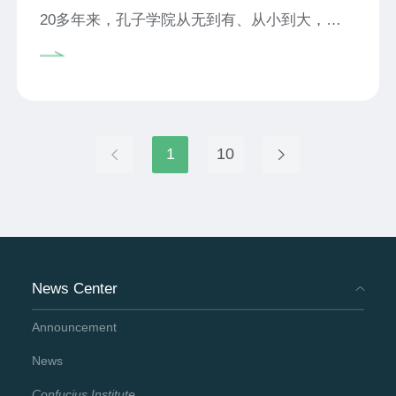
20多年来，孔子学院从无到有、从小到大，逐
步成长为国际中文教育龙头品牌。从创办探索到
走向世界，凝聚着全球孔院人的智慧和力量，记
录着他们的辛勤耕耘和默默付出。许琳女士于
2005年1月起，在孔子学院总部暨国家汉办工作
了12年，是这段辉煌而独特历程的亲历者和见
1
10
证者。让我们追随许琳女士的笔触，重温她与外
国同事们的动人往事，解锁一段段跨越国界的合
作佳话。他们的付出应该永远被铭记，他们的故
事应该被更多人知晓。
News Center
Announcement
News
Confucius Institute