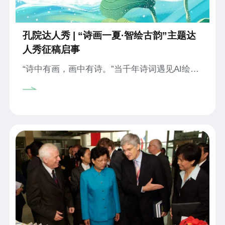
孔院达人秀 | “诗画一夏·智绘古韵”主题达
人秀征稿启事
“诗中有画，画中有诗。”当千年诗词遇见AI绘
画，将会碰撞出怎样的夏日图景？本期孔院达人
秀诚邀全球孔子学院（课堂）学员，选择一首夏
日诗词，用AI生成你理解中的诗意画面，让诗情
画意在数字时代焕发新生。期待你的投稿，与全
球孔院人共享这场诗画交织的夏日盛宴。