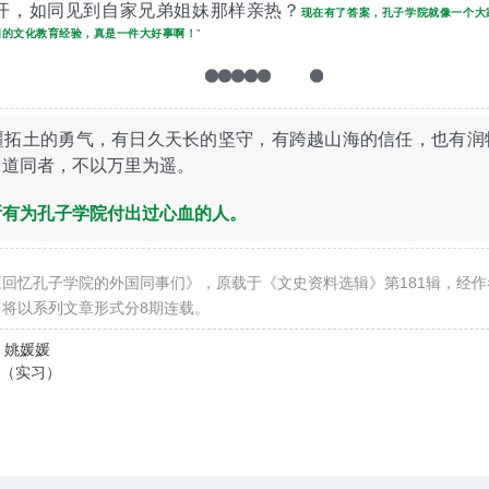
开，如同见到自家兄弟姐妹那样亲热？
现在有了答案，孔子学院就像一个大
国的文化教育经验，真是一件大好事啊！
”
疆拓土的勇气，有日久天长的坚守，有跨越山海的信任，也有润
；道同者，不以万里为遥。
所
有为孔子学院付
出过心血的人。
回忆孔子学院的外国同事们》，原载于《文史资料选辑》第181辑，经
将以系列文章形式分8期连载。
 姚媛媛
洁（实习）