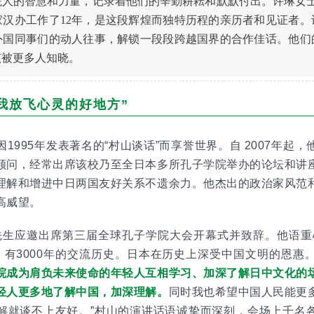
人的智慧和力量，记录着他们的辛勤耕耘和默默付出。许琳女士于
家汉办工作了12年，是这段辉煌而独特历程的亲历者和见证者。
外国同事们的动人往事，解锁一段段跨越国界的合作佳话。他们
该被更多人知晓。
我放飞心灵的好地方”
1995年发表著名的“村山谈话”而享誉世界。自 2007年起
顾问，经常出席该校乃至全日本多所孔子学院举办的论坛和讲
理解和增进中日两国友好关系不遗余力。他杰出的政治家风范
高威望。
村山先生应邀出席第三届全球孔子学院大会开幕式并致辞。他语重
邦，有3000年的交流历史。日本在历史上深受中国文明的恩惠
院成为肩负未来使命的年轻人互相学习、加深了解日中文化的
轻人更多地了解中国，加深理解。
同时我也希望中国人民能更
解就谈不上友好。”村山的演讲话语诚挚而深刻，会场上千名