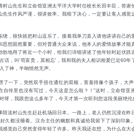
请村山先生和立命馆亚洲太平洋大学时任校长长田丰臣，答谢
山先生作风严谨，很讲效率。我暗下决心，一定要让客人感觉
东绕，很快就把村山逗乐了。接着我单刀直入请他讲讲自己的
和思想固然重要，但对普通大众来说，他本人的爱情故事才能
勃勃地用了将近一个小时，给我们详细讲述了他年轻时起伏跌
古话，叫‘苟富贵，莫相忘’，我和我的夫人相识相爱已近60
得入了神，半晌悄然无声。
愣了一下，突然双手捂住通红的双颊，害羞得像个孩子，大声
在自传里也没有写过，今天这是怎么啦？！”这时，立命馆亚
“对呀，我跟您这么多年了，今天才第一次听到您这段美丽绝伦
事陪送村山先生赶赴机场回日本。一路上，老人仍然沉浸在昨
夜好久都没睡着。汉办主任的幽默和真诚给我留下了深刻印象
我感觉自己突然变得年轻了许多。昨天我还在想，为什么在大