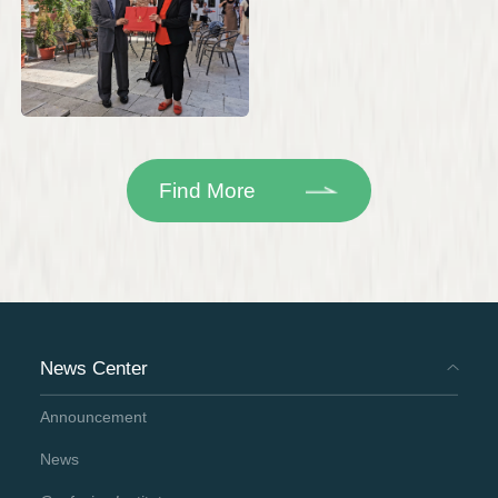
Find More
News Center
Announcement
News