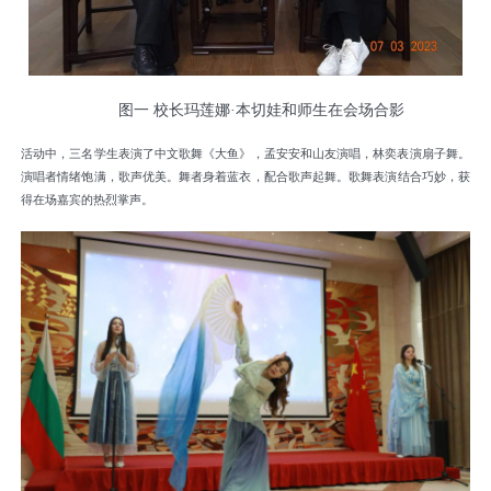
图一 校长玛莲娜·本切娃和师生在会场合影
活动中，三名学生表演了中文歌舞《大鱼》，孟安安和山友演唱，林奕表演扇子舞。
演唱者情绪饱满，歌声优美。舞者身着蓝衣，配合歌声起舞。歌舞表演结合巧妙，获
得在场嘉宾的热烈掌声。