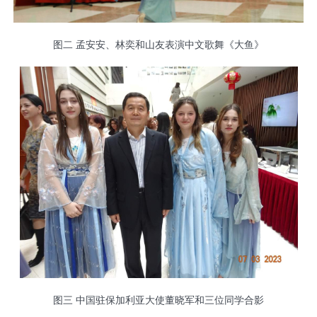
图二 孟安安、林奕和山友表演中文歌舞《大鱼》
图三 中国驻保加利亚大使董晓军和三位同学合影