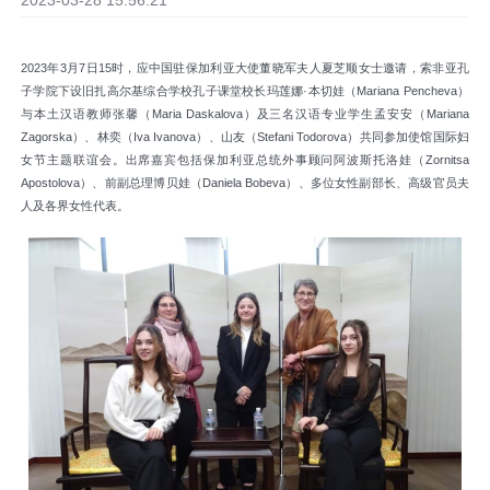
2023-03-28 15:56:21
2023年3月7日15时，应中国驻保加利亚大使董晓军夫人夏芝顺女士邀请，索非亚孔
子学院下设旧扎高尔基综合学校孔子课堂校长玛莲娜·本切娃（Mariana Pencheva）
与本土汉语教师张馨（Maria Daskalova）及三名汉语专业学生孟安安（Mariana
Zagorska）、林奕（Iva Ivanova）、山友（Stefani Todorova）共同参加使馆国际妇
女节主题联谊会。出席嘉宾包括保加利亚总统外事顾问阿波斯托洛娃（Zornitsa
Apostolova）、前副总理博贝娃（Daniela Bobeva）、多位女性副部长、高级官员夫
人及各界女性代表。