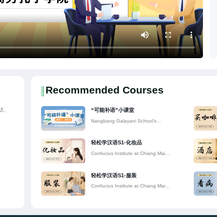
Recommended Courses
达、
“可能补语”小课堂
Nangbang Galayani School's
Confucius Classroom
轻松学汉语S1-化妆品
Confucius Institute at Chiang Mai
University
轻松学汉语S1-服装
Confucius Institute at Chiang Mai
University