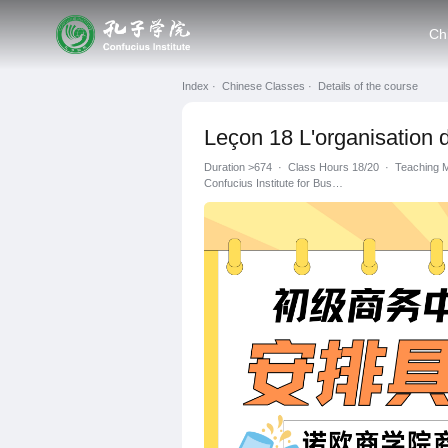
Ch
Index ·
Chinese Classes ·
Details of the course
Leçon 18 L'organisation d
Duration
>674
·
Class Hours 18/20
·
Teaching 
Confucius Institute for Business at Nuo Business School