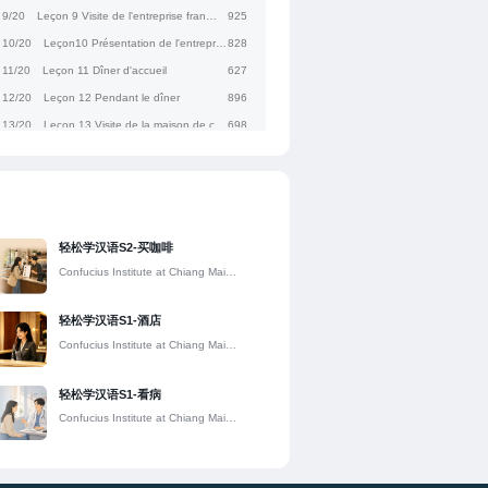
9/20
Leçon 9 Visite de l'entreprise française
925
10/20
Leçon10 Présentation de l'entreprise chinoise
828
11/20
Leçon 11 Dîner d'accueil
627
12/20
Leçon 12 Pendant le dîner
896
13/20
Leçon 13 Visite de la maison de champagne
698
14/20
Leçon 14 Ce champagne se vend mieux
636
15/20
Leçon 15 Discussion en réunion
800
16/20
Leçon 16 Quelle est la cotation de ce champagne
687
17/20
Leçon 17 L’établissement de la coopération
820
轻松学汉语S2-买咖啡
18/20
Leçon 18 L'organisation du travail
674
Confucius Institute at Chiang Mai
University
19/20
Leçon19 Shopping
782
20/20
Leçon 20 Salautations de départ à l'aéroport
773
轻松学汉语S1-酒店
Confucius Institute at Chiang Mai
University
轻松学汉语S1-看病
Confucius Institute at Chiang Mai
University