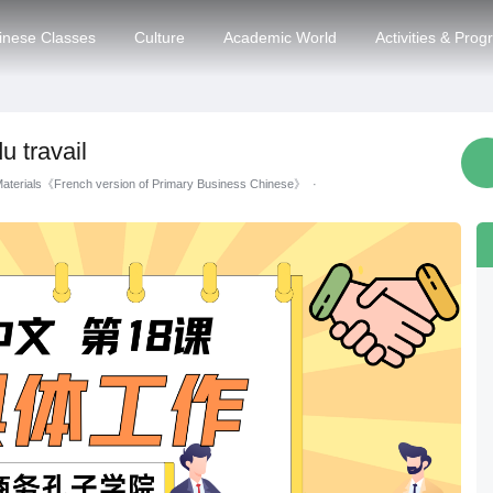
inese Classes
Culture
Academic World
Activities & Pro
u travail
Materials《French version of Primary Business Chinese》
·