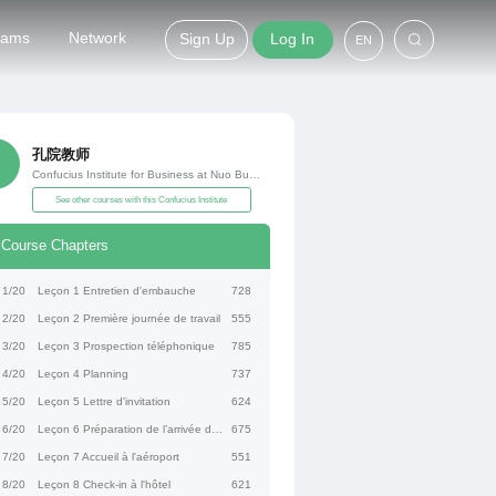
grams
Network
Sign Up
Log In
EN
孔院教师
Confucius Institute for Business at Nuo Business School
See other courses with this Confucius Institute
Course Chapters
1/20
Leçon 1 Entretien d'embauche
728
2/20
Leçon 2 Première journée de travail
555
3/20
Leçon 3 Prospection téléphonique
785
4/20
Leçon 4 Planning
737
5/20
Leçon 5 Lettre d'invitation
624
6/20
Leçon 6 Préparation de l’arrivée de la délégation
675
7/20
Leçon 7 Accueil à l'aéroport
551
8/20
Leçon 8 Check-in à l'hôtel
621