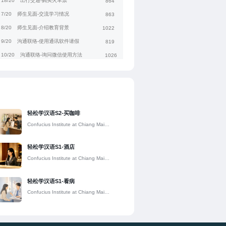
18/20
出行交通-购买火车票
864
7/20
师生见面-交流学习情况
863
8/20
师生见面-介绍教育背景
1022
9/20
沟通联络-使用通讯软件请假
819
10/20
沟通联络-询问微信使用方法
1026
11/20
询问课程-询问课程信息
832
12/20
询问课程-询问网上选课方法
912
1/20
入学报到-办理住宿手续
802
2/20
入学报到-介绍个人信息
974
轻松学汉语S2-买咖啡
3/20
熟悉校园-介绍校内设施和方位
1057
Confucius Institute at Chiang Mai
University
4/20
熟悉校园-询问生活物品位置
836
轻松学汉语S1-酒店
5/20
点菜吃饭-使用手机点外卖
788
Confucius Institute at Chiang Mai
6/20
点菜吃饭-询问特色菜和口味
1036
University
轻松学汉语S1-看病
Confucius Institute at Chiang Mai
University