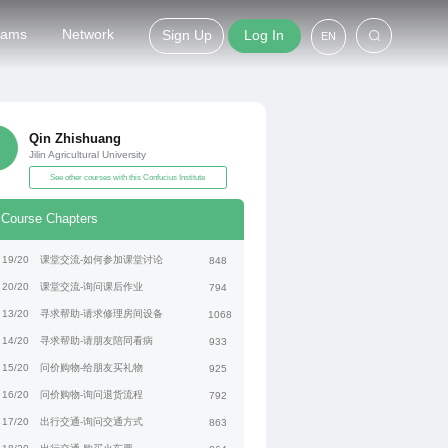
grams
Network
Sign Up
Log In
EN
Qin Zhishuang
Jilin Agricultural University
See other courses with this Confucius Institute
Course Chapters
19/20
课堂交流-如何参加课堂讨论
848
20/20
课堂交流-询问课后作业
794
13/20
寻求帮助-请求修理房间设备
1068
14/20
寻求帮助-请朋友陪同看病
933
15/20
问价购物-给朋友买礼物
925
16/20
问价购物-询问退货流程
792
17/20
出行交通-询问交通方式
863