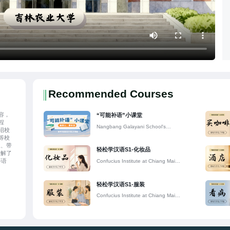
Recommended Courses
容，
“可能补语”小课堂
程
Nangbang Galayani School's
绍校
Confucius Classroom
等校
往、带
轻松学汉语S1-化妆品
讲解了
等语
Confucius Institute at Chiang Mai
国大
University
兼顾
轻松学汉语S1-服装
Confucius Institute at Chiang Mai
University