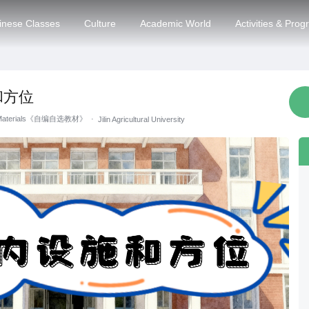
inese Classes
Culture
Academic World
Activities & Pro
和方位
g Materials《自编自选教材》
·
Jilin Agricultural University