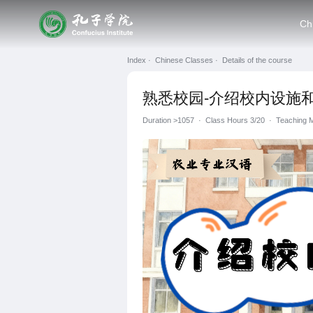
Ch
Index ·
Chinese Classes ·
Details of the course
熟悉校园-介绍校内设施
Duration
>1057
·
Class Hours 3/20
·
Teachin