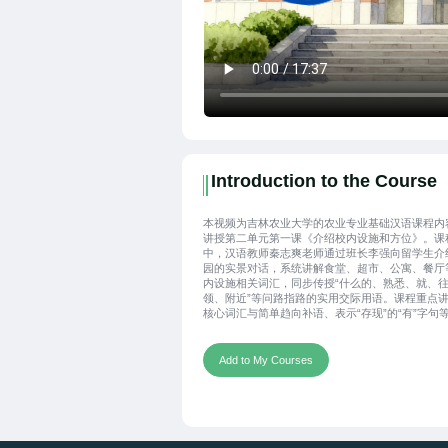
Introduction to the Course
本视频为吉林农业大学的农业专业基础汉语课程内
讲授第二单元第一课《介绍校内设施和方位》。课
中，汉语教师秦志爽老师通过班长李强向留学生介
园的实景对话，系统讲解食堂、超市、公寓、餐厅
内设施相关词汇，同步传授“什么的、熟悉、就、
领、附近”等问路指路的实用交际用语。课程重点
核心词汇与简单趋向补语、表示“存现”的“有”字句
法，结合实用例句帮助理解语法规则。同时补充中
学校园设施配置特点及南北方农业类型相关知识，
语言学习与文化认知。
Add to My Courses