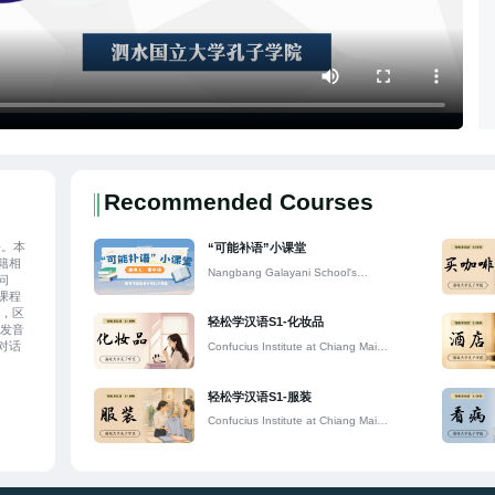
Recommended Courses
课。本
“可能补语”小课堂
籍相
Nangbang Galayani School's
问
Confucius Classroom
课程
法，区
轻松学汉语S1-化妆品
的发音
对话
Confucius Institute at Chiang Mai
浅显
University
轻松学汉语S1-服装
Confucius Institute at Chiang Mai
University