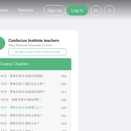
grams
Network
Sign Up
Log In
EN
Confucius Institute teachers
Sihui National University Confucius Institute
See other courses with this Confucius Institute
Course Chapters
9/10
商务汉语-9-你的汉语很好
364
7/10
商务汉语-7-我们几点上班？
650
8/10
商务汉语-8-你会说汉语吗？
417
10/10
商务汉语-9-我扫你吧！
636
4/10
商务汉语-4-你是哪儿人？
435
5/10
商务汉语-5-你怎么回去？
411
6/10
商务汉语-6-现在几点？
315