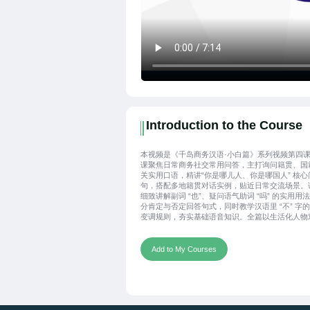
Introduction to the Course
本视频是《千岛商务汉语·小白篇》系列视频第四
课聚焦日常商务社交常用问答，主打询问籍贯、国
关实用口语，精讲“你是哪儿人、你是哪国人” 核心
句，搭配多地籍贯对话实例，贴近日常交流场景。
细致讲解副词 “也”、疑问语气助词 “吗” 的实用用
分肯定与否定回答句式，同时教学汉语里 “不” 字
变调规则，夯实基础语音知识。全篇以生活化人物
展开，搭配生词认读、句式跟读与实景练习，讲解
易懂、节奏舒缓。
Add to My Courses