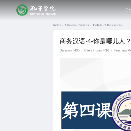
Ch
Index ·
Chinese Classes ·
Details of the course
商务汉语-4-你是哪儿人
Duration
>435
·
Class Hours 4/10
·
Teaching