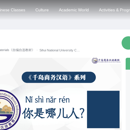
inese Classes
Culture
Academic World
Activities & Pro
？
 Materials《自编自选教材》
·
Sihui National University Confucius Institute