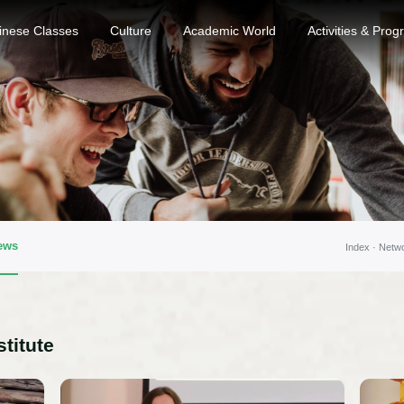
inese Classes
Culture
Academic World
Activities & Pro
ews
Index ·
Netw
titute