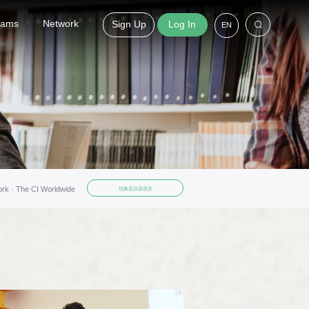
grams
Network
Sign Up
Log In
EN
ork ·
The CI Worldwide
切换至汉语语言