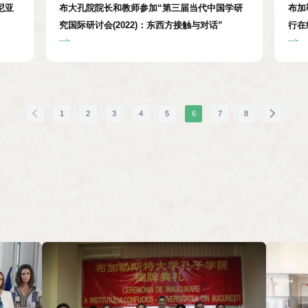
尼亚
布大孔院院长和教师参加“第三届当代中国学研
布加
究国际研讨会(2022)：东西方接触与对话”
行在
1
2
3
4
5
6
7
8