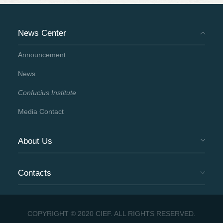
与参训院长在镜头前为孔子学院送上生日祝福，
诉说他们与孔子学院的故事，共庆“母校”首师大
News Center
70岁生日。
Announcement
News
Confucius Institute
Media Contact
About Us
Contacts
COPYRIGHT © 2020 CIEF. ALL RIGHTS RESERVED.