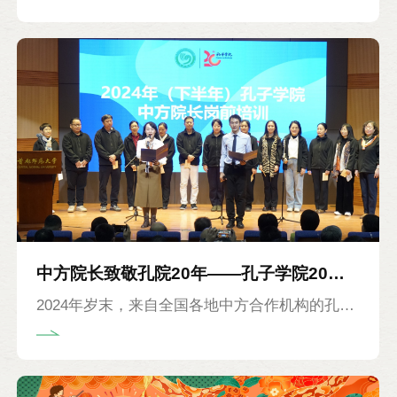
位视频行业资深导演、剪辑师、孔院院长及往届
“最·孔院”全球短视频征集活动特等奖获得者倾囊
相授专业拍摄技法与独家创作心得，助力每个值
得记录的孔院瞬间都印刻为高光时刻。
中方院长致敬孔院20年——孔子学院20岁
2024年岁末，来自全国各地中方合作机构的孔子
与首都师范大学70岁同庆
学院候任院长共赴冬日之约，参加岗前培训。本
期参训院长中有为孔子学院事业奉献多年，荣获
孔子学院院长纪念奖章的老“孔院人”，他们的人