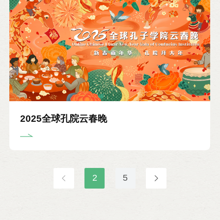
生与孔子学院紧密相连，见证了孔子学院从萌芽
到繁花似锦的20年征程。同时也有新建孔院和第
一次担任中方院长的新“孔院人”，他们充满奋斗
的热情和对未来的期待。冬日里，经验与灵感碰
撞出火花，传承与创新相互交融，一代代“孔院
人”薪火相传，共同谱写了一曲孔子学院繁荣发展
的赞歌。 中方院长队伍的建设和成长，离不开中
2025全球孔院云春晚
方院校的大力支持。本期培训由首都师范大学承
办，作为孔子学院建设出色的高校之一，首师大
首次承办中方院长岗前培训项目，积极支持孔子
学院事业发展。2024年，适逢孔子学院品牌创立
2
5
20周年，培养出无数教育者和文化传播者的摇篮
——首都师范大学也正值70周年校庆，授课专家