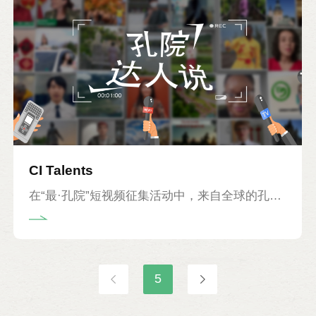
国际中文教育事业的长期坚守和辛勤付出，对孔
子学院建设和发展的突出贡献，中国国际中文教
育基金会为任职满10年的院长设立了纪念奖章。
2021年，共有70多位院长获得此项荣誉，在9月
举办的孔子学院日活动筹备期间，基金会先后收
到40多位院长发来的获奖感言视频。院长们将自
己十多年来与孔院结缘的故事和情感真挚的心路
CI Talents
历程娓娓道来，并表达了对孔院事业未来发展的
在“最·孔院”短视频征集活动中，来自全球的孔院
坚定信心。
师生们在短视频中聚焦个人与中文的结缘历程。
不管是为了提升自我，还是追求爱情，不管是学
习道路上的曲折彷徨还是柳暗花明，都印刻着选
5
手们对生活的向往、对新知的热情、对文化的包
容和对孔子学院的喜爱。通过“最·孔院”短视频活