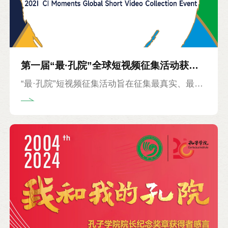
第一届“最·孔院”全球短视频征集活动获奖
“最·孔院”短视频征集活动旨在征集最真实、最温
作品展映
暖、最幽默、最富创意、最......的孔院故事，挖
掘一批擅于展现孔院风采、推动中外语言文化交
流的孔院人。