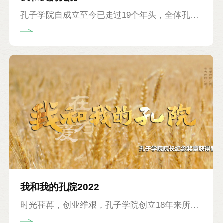
们任职十年的光荣时刻。截至目前，已有159位
孔子学院自成立至今已走过19个年头，全体孔院
中外方院长获此殊荣。
人殚精竭虑，忘我奉献。诸多中外方院长积极投
身孔子学院事业，长期深耕孔院发展一线，作为
掌舵者，牢牢把稳奋进之舵，坚持锚定发展航
向，倾心倾力为孔院事业做贡献，对推动全球孔
子学院品牌建设起到了不可磨灭的作用。孔子学
院如今取得的突出成绩，汇聚着先行者的荣光，
承载着“孔院人”的梦想。功崇惟志，业广惟勤，
为褒扬优秀，基金会自2021年起设立孔子学院院
长纪念奖章。截至2022年，已有100位中外方院
长获此殊荣。今年，又有26位院长迎来他们任职
我和我的孔院2022
十年的光荣时刻。
时光荏苒，创业维艰，孔子学院创立18年来所取
得的丰硕成果，离不开全体孔院人的努力和付