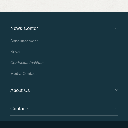
动，我们看到了一批“宝藏孔院人”，他们在孔子
学院学习或教授中文，是“语言能力者”，更是两
国文化交流的促进者。 他们如同一颗颗闪耀星辰
News Center
遍布在全球孔院网络中，点亮中外文化交流的前
Announcement
程。他们能撰文、有演技、敢创新懂技术，十八
News
般武艺如何练就，且听他们说！
Confucius Institute
Media Contact
About Us
Contacts