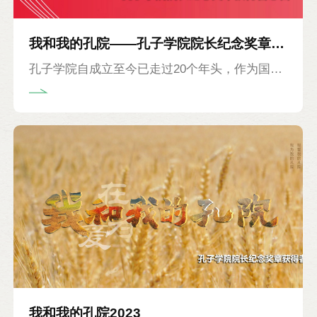
我和我的孔院——孔子学院院长纪念奖章获
孔子学院自成立至今已走过20个年头，作为国际
得者感言
中文教育的龙头品牌，如今取得的突出成绩，汇
聚着先行者的荣光，承载着“孔院人”的梦想。全
体孔院人殚精竭虑，忘我奉献。诸多中外方院长
积极投身孔子学院事业，长期深耕孔院发展一
线，作为掌舵者，牢牢把稳奋进之舵，坚持锚定
发展航向，倾心倾力为孔院事业做贡献，对推动
全球孔子学院品牌建设起到了不可磨灭的作用。
功崇惟志，业广惟勤，为褒扬优秀，基金会自
2021年起设立孔子学院院长纪念奖章。2024年，
孔子学院品牌成立20周年，又有33位院长迎来他
我和我的孔院2023