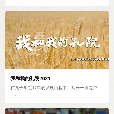
出。其中，孔子学院院长作为孔子学院的领头
人，对孔子学院的发展尤为关键。他们勤勤恳恳
地扎根在国际中文教育领域，默默奉献着自己全
部的教育热忱。为扬重教之帆，行感恩之舟，感
谢这些杰出的院长们对全球孔子学院事业的突出
贡献，基金会特向在院长岗位任职满10年、受到
中外方合作机构一致认可的院长们颁授孔子学院
院长纪念奖章。2021年是设立奖章的第一年，已
有75位院长获得此项荣誉。2022年，又有25位院
我和我的孔院2021
长加入这个行列。奖章设立两年来，已累计有
在孔子学院17年的发展历程中，院长一直是中坚
100名院长获此殊荣。
力量，他们满怀着对国际中文教育事业的激情，
始终为增进世界人民对中国语言和文化的了解默
默奉献。为感谢中外方院长多年来对孔子学院和